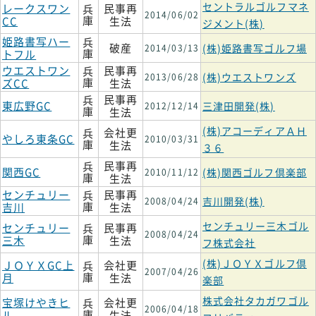
セントラルゴルフマネ
レークスワン
民事再
兵
2014/06/02
庫
CC
生法
ジメント(株)
姫路書写ハー
兵
破産
(株)姫路書写ゴルフ場
2014/03/13
庫
トフル
ウエストワン
民事再
兵
(株)ウエストワンズ
2013/06/28
庫
ズCC
生法
民事再
兵
東広野GC
三津田開発(株)
2012/12/14
庫
生法
(株)アコーディアＡＨ
会社更
兵
やしろ東条GC
2010/03/31
庫
生法
３６
民事再
兵
関西GC
(株)関西ゴルフ倶楽部
2010/11/12
庫
生法
センチュリー
民事再
兵
吉川開発(株)
2008/04/24
庫
吉川
生法
センチュリー三木ゴル
センチュリー
民事再
兵
2008/04/24
庫
三木
生法
フ株式会社
(株)ＪＯＹＸゴルフ倶
ＪＯＹＸGC上
会社更
兵
2007/04/26
庫
月
生法
楽部
株式会社タカガワゴル
宝塚けやきヒ
会社更
兵
2006/04/18
庫
ル
生法