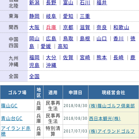
新潟
長野
富山
石川
福井
｜
｜
｜
｜
北陸
静岡
岐阜
愛知
三重
東海
｜
｜
｜
大阪
兵庫
京都
滋賀
奈良
和歌山
関西
｜
｜
｜
｜
｜
岡山
広島
鳥取
島根
山口
香川
徳
｜
｜
｜
｜
｜
｜
中国
四国
島
愛媛
高知
｜
｜
福岡
大分
佐賀
宮崎
熊本
長崎
鹿
｜
｜
｜
｜
｜
｜
九州
沖縄
児島
沖縄
｜
全国
全国
地
ゴルフ場
適用
申請日
現経営会社
区
民事再
兵
篠山GC
(株)篠山ゴルフ倶楽部
2018/08/30
庫
生法
民事再
兵
青山台GC
西日本観光(株)
2018/08/30
庫
生法
アイランド赤
特別清
兵
(株)アイランドゴルフ
2017/07/03
庫
穂
算