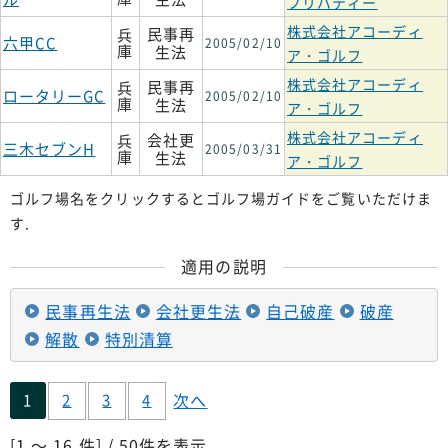
フリバティー
株式会社アコーディ
民事再
兵
六甲CC
2005/02/10
庫
生法
ア・ゴルフ
株式会社アコーディ
民事再
兵
ロータリーGC
2005/02/10
庫
生法
ア・ゴルフ
株式会社アコーディ
会社更
兵
三木セブンH
2005/03/31
庫
生法
ア・ゴルフ
ゴルフ場名をクリックするとゴルフ場ガイドをご覧いただけま
す.
適用の説明
民事再生法
会社更生法
自己破産
破産
解散
特別清算
次へ
1
2
3
4
[1 ～ 16 件] / 50件を表示