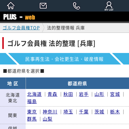
ゴルフ会員権TOP
法的整理情報 兵庫
ゴルフ会員権 法的整理 [兵庫]
民事再生法・会社更生法・破産情報
■都道府県を選択■
地 区
都道府県
北海道
青森
秋田
岩手
山形
宮城
｜
｜
｜
｜
｜
｜
北海道
東北
福島
東京
神奈川
埼玉
千葉
茨城
栃木
｜
｜
｜
｜
｜
｜
関東
群馬
山梨
｜
信越