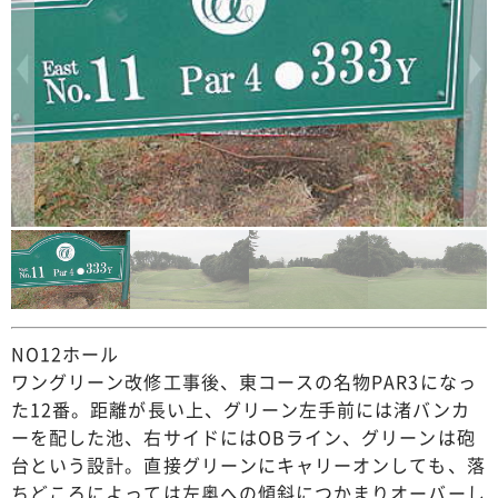
NO12ホール
ワングリーン改修工事後、東コースの名物PAR3になっ
た12番。距離が長い上、グリーン左手前には渚バンカ
ーを配した池、右サイドにはOBライン、グリーンは砲
台という設計。直接グリーンにキャリーオンしても、落
ちどころによっては左奥への傾斜につかまりオーバーし