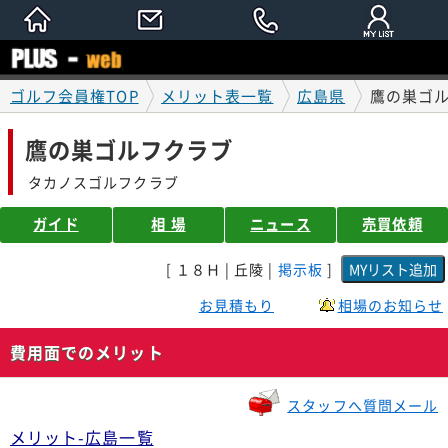
ゴルフ会員権TOP
メリット表一覧
広島県
鷹の巣ゴ
鷹の巣ゴルフクラブ
タカノスゴルフクラブ
ガイド
相 場
ニュース
売買依頼
[ １８Ｈ | 丘陵 |
掲示板
]
お見積もり
相場のお知らせ
費用面でのメリット
スタッフへ質問メール
メリット-広島一覧