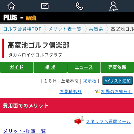
ゴルフ会員権TOP
メリット表一覧
兵庫県
高室池ゴ
高室池ゴルフ倶楽部
タカムロイケゴルフクラブ
ガイド
相 場
ニュース
売買依頼
[ １８Ｈ | 丘陵林間 |
掲示板
]
お見積もり
相場のお知らせ
費用面でのメリット
スタッフへ質問メール
メリット-兵庫一覧