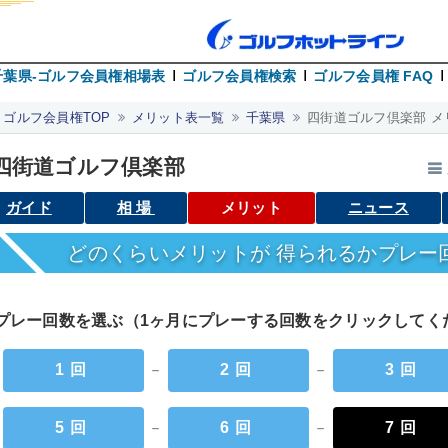
千葉県-ゴルフ会員権相場表
ゴルフ会員権検索
ゴルフ会員権 FAQ
ゴルフ会員権TOP
メリット表一覧
千葉県
四街道ゴルフ倶楽部 メ
四街道ゴルフ倶楽部
ガイド
相場
メリット
ニュース
どのくらいメリットが 得られるかプレー
プレー回数を選ぶ（1ヶ月にプレーする回数をクリックして
1回
－
2回
－
3回
5回
－
6回
－
7回