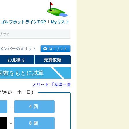
ゴルフホットラインTOP
Myリスト
リット
メンバーのメリット
ＭＹリスト
お見積り
売買依頼
回数をもとに試算
メリット-千葉県一覧
ください 土・日）
－
4回
－
8回