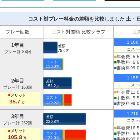
コスト対プレー料金の差額を比較しました 土・日
プレー回数
コスト対差額 比較グラフ
コ
1,100
1年目
差額
コスト
75.6
万
プレー計 84回
■
年会費
5.5
コスト
■
手数料
5.5
110.0
万
■
書換料
99.0
1,155
2年目
差額
コスト
151.2
万
プレー計 168回
■
年会費
11.0
■
メリット
コスト
■
手数料
5.5
35.7
115.5
万
万
■
書換料
99.0
1,210
3年目
差額
コスト
226.8
万
プレー計 252回
■
年会費
16.5
■
メリット
コスト
■
手数料
5.5
105.8
121.0
万
万
■
書換料
99.0