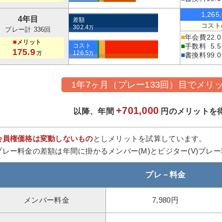
1,265
4年目
差額
コスト
302.4
万
プレー計 336回
■
年会費
22.0
■
メリット
コスト
■
手数料
5.5
175.9
126.5
万
万
■
書換料
99.0
1年7ヶ月（プレー133回）目でメリ
+701,000
以降、年間
円のメリットを
会員権価格は変動しないもの
としメリットを試算しています。
プレー料金の差額は年間に掛かるメンバー(M)とビジター(V)プレ
プレ－料金
メンバー料金
7,980円