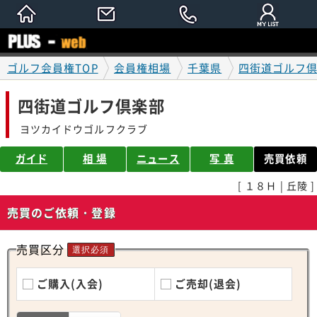
ゴルフ会員権TOP
会員権相場
千葉県
四街道ゴルフ
四街道ゴルフ倶楽部
ヨツカイドウゴルフクラブ
ガイド
相 場
ニュース
写 真
売買依頼
[ １８Ｈ | 丘陵 ]
売買のご依頼・登録
売買区分
選択必須
ご購入(入会)
ご売却(退会)