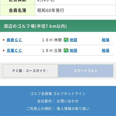
会員名簿
昭和60年発行
周辺のゴルフ場(半径7 km以内)
麻倉ＧＣ
１８Ｈ 林間
地図
相場
京葉ＣＣ
１８Ｈ 丘陵
地図
相場
ＰＣ版 - コースガイド -
スマートフォン
ゴルフ会員権 ゴルフホットライン
会社案内
お問い合わせ
ご利用上の規約
個人情報の取り扱い