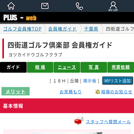
ゴルフ会員権TOP
会員権ガイド
千葉県
四街道ゴルフ
四街道ゴルフ倶楽部 会員権ガイド
ヨツカイドウゴルフクラブ
ガイド
相 場
ニュース
写 真
売買依頼
[ １８Ｈ | 丘陵 |
掲示板
]
メリット
お見積もり
相場のお知らせ
基本情報
スタッフへ質問メール