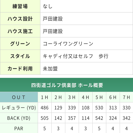
練習場
なし
ハウス設計
戸田建設
ハウス施工
戸田建設
グリーン
コーライワングリーン
スタイル
キャディ付又はセルフ 歩行
カード利用
未加盟
四街道ゴルフ倶楽部 ホール概要
ＯＵＴ
1 H
2 H
3 H
4 H
5 H
6 H
7 H
レギュラー (YD)
486
129
339
108
530
313
330
BACK (YD)
505
142
357
114
542
324
342
PAR
5
3
4
3
5
4
4