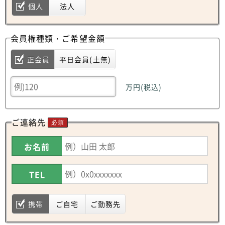
個人
法人
会員権種類・ご希望金額
正会員
平日会員(土無)
万円(税込)
ご連絡先
必須
お名前
TEL
携帯
ご自宅
ご勤務先