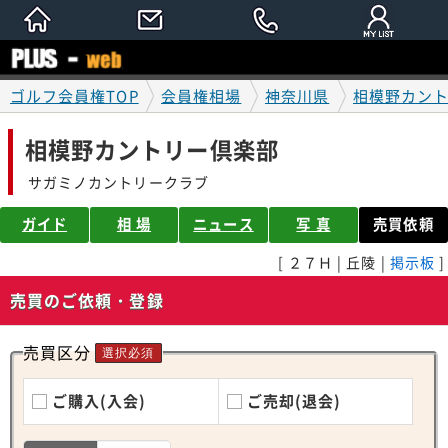
ゴルフ会員権TOP
会員権相場
神奈川県
相模野カン
相模野カントリー倶楽部
サガミノカントリークラブ
ガイド
相 場
ニュース
写 真
売買依頼
[ ２７Ｈ | 丘陵 |
掲示板
]
売買のご依頼・登録
売買区分
選択必須
ご購入(入会)
ご売却(退会)