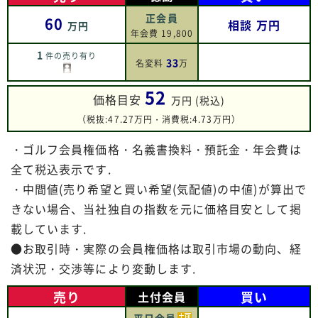
正会員
60
相談
万円
万円
年会費 19,800
1
件の売り有り
33
名変料
万
52
価格目安
万円 (税込)
（税抜:47.27万円・消費税:4.73万円）
・ゴルフ会員権価格・名義書換料・預託金・年会費は
全て税込表示です.
・中間値(売り希望と買い希望(気配値)の中値)が算出で
きない場合、当社独自の指数を元に価格目安として掲
載しています.
●お取引時・実際の会員権価格は取引市場の動向、経
済状況・交渉等により変動します.
売り
買い
土付会員