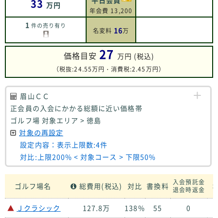
平日会員
33
万円
年会費 13,200
1
件の売り有り
16
名変料
万
27
価格目安
万円 (税込)
（税抜:24.55万円・消費税:2.45万円）
眉山ＣＣ
正会員の入会にかかる総額に近い価格帯
ゴルフ場 対象エリア > 徳島
対象の再設定
設定内容：表示上限数:4件
対比:上限200% < 対象コース > 下限50%
入会預託金
ゴルフ場名
総費用(税込)
対比
書換料
ホ
退会時返金
▲
Ｊクラシック
127.8万
138%
55
0
１