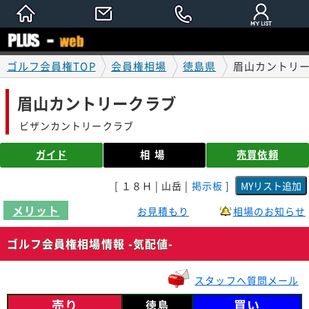
ゴルフ会員権TOP
会員権相場
徳島県
眉山カントリー
眉山カントリークラブ
ビザンカントリークラブ
ガイド
相場
売買依頼
[ １８Ｈ | 山岳 |
掲示板
]
メリット
お見積もり
相場のお知らせ
ゴルフ会員権相場情報 -気配値-
スタッフへ質問メール
売り
買い
徳島