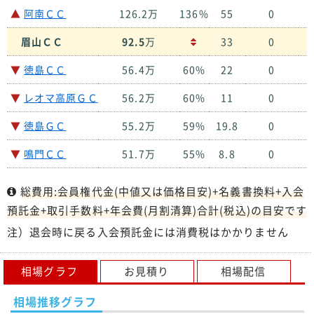
▲
阿南ＣＣ
126.2万
136%
55
0
１
眉山ＣＣ
92.5
万
33
0
１
▼
徳島ＣＣ
56.4万
60%
22
0
１
▼
レオマ高原ＧＣ
56.2万
60%
11
0
１
▼
徳島ＧＣ
55.2万
59%
19.8
0
９
▼
鳴門ＣＣ
51.7万
55%
8.8
0
１
総費用:会員権代金(中値又は価格目安)+名義書換料+入会
預託金+取引手数料+年会費(月割清算)合計(税込)の目安です
注）退会時に戻る入会預託金には消費税はかかりません
相場グラフ
お見積り
相場配信
相場推移グラフ