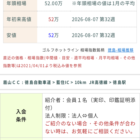
年頭相場
52.00万
※年頭相場の値は1月の平均
年初来高値
52
万
2026-08-07 第32週
安値
52
万
2026-08-07 第32週
ゴルフホットライン 相場指数銘柄
徳島-相場推移
直近の価格・相場指数(中間値・目安・週平均相場・月平均相場・その他
指数等)は2021/04/01より税込み値を参照
眉山ＣＣ : 徳島自動車道 > 藍住IC > 10km JR高徳線 > 徳島駅
紹介者：会員１名（実印、印鑑証明添
付）
入会
法人制限：法人⇔個人
条件
ご紹介のない場合・その他条件が合わ
ない時は、お気軽にご相談ください。