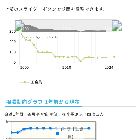
上部のスライダーボタンで期間を調整できます。
2000
2010
2020
300
JS chart by amCharts
200
100
0
2000
2010
2020
正会員
相場動向グラフ 1年前から現在
直近1年間：各月平均値 単位：万 小数点以下四捨五入
60
1年間【正会
員】
40