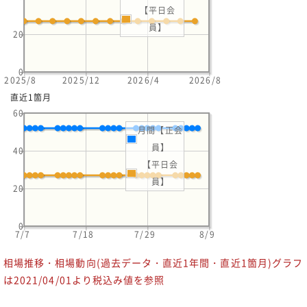
【平日会
員】
20
0
2025/8
2025/12
2026/4
2026/8
直近1箇月
60
月間【正会
員】
40
【平日会
員】
20
0
7/7
7/18
7/29
8/9
相場推移・相場動向(過去データ・直近1年間・直近1箇月)グラフ
は2021/04/01より税込み値を参照