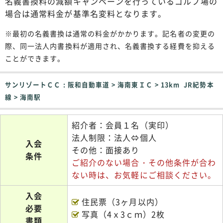
名義書換料の減額キャンペーンを行っているゴルフ場の
場合は通常料金が基準名変料となります。
※最初の名義書換は通常の料金がかかります。記名者の変更の
際、同一法人内書換料が適用され、名義書換する経費を抑える
ことができます。
サンリゾートＣＣ : 阪和自動車道 > 海南東ＩＣ > 13km JR紀勢本
線 > 海南駅
紹介者：会員１名（実印）
法人制限：法人⇔個人
入会
その他：面接あり
条件
ご紹介のない場合・その他条件が合わ
ない時は、お気軽にご相談ください。
入会
住民票（3ヶ月以内）
必要
写真（4ｘ3ｃｍ）2枚
書類