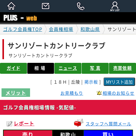
ゴルフ会員権TOP
会員権相場
和歌山県
サンリゾート
サンリゾートカントリークラブ
サンリゾートカントリークラブ
ガイド
相場
ニュース
写 真
売買依頼
[ １８Ｈ | 丘陵 |
掲示板
]
メリット
お見積もり
相場のお知らせ
ゴルフ会員権相場情報 -気配値-
レポート
スタッフへ質問メール
売り
買い
和歌山