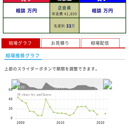
正会員
相談
万円
相談
万円
年会費 41,800
33
名変料
万
相場グラフ
お見積り
相場配信
相場推移グラフ
上部のスライダーボタンで期間を調整できます。
2000
2010
2020
60
JS chart by amCharts
40
20
0
2000
2010
2020