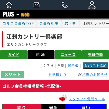
ゴルフ会員権TOP
会員権相場
岩手県
江刺カントリー
江刺カントリー倶楽部
エサシカントリークラブ
ガイド
相場
ニュース
売買依頼
[ ２７Ｈ | 丘陵 |
掲示板
]
メリット
お見積もり
相場のお知らせ
ゴルフ会員権相場情報 -気配値-
スタッフへ質問メール
売り
買い
岩手