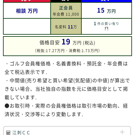
正会員
15
相談
万円
万円
年会費 11,000
1
件の買い有り
11
名変料
万
19
価格目安
万円 (税込)
（税抜:17.27万円・消費税:1.73万円）
・ゴルフ会員権価格・名義書換料・預託金・年会費は
全て税込表示です.
・中間値(売り希望と買い希望(気配値)の中値)が算出で
きない場合、当社独自の指数を元に価格目安として掲
載しています.
●お取引時・実際の会員権価格は取引市場の動向、経
済状況・交渉等により変動します.
江刺ＣＣ