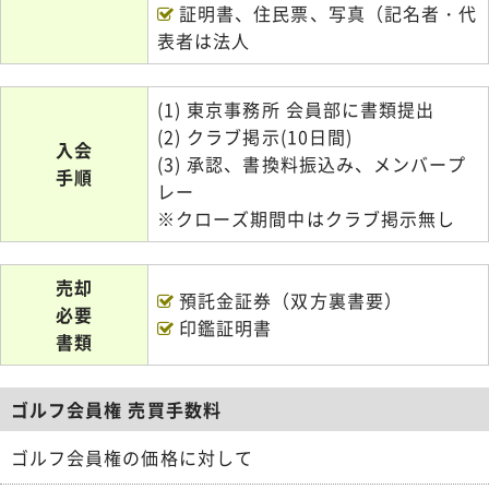
証明書、住民票、写真（記名者・代
表者は法人
(1) 東京事務所 会員部に書類提出
(2) クラブ掲示(10日間)
入会
(3) 承認、書換料振込み、メンバープ
手順
レー
※クローズ期間中はクラブ掲示無し
売却
預託金証券（双方裏書要）
必要
印鑑証明書
書類
ゴルフ会員権 売買手数料
ゴルフ会員権の価格に対して