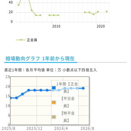
40
20
0
2010
2020
正会員
相場動向グラフ 1年前から現在
直近1年間：各月平均値 単位：万 小数点以下四捨五入
25
1年間【正会
20
員】
15
【平日会
10
員】
【特平会
5
員】
0
2025/8
2025/12
2026/4
2026/8