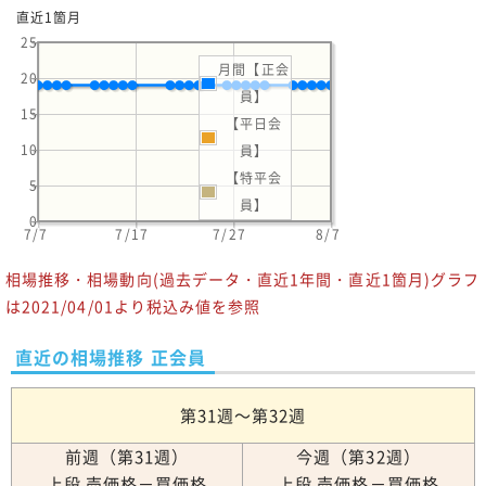
直近1箇月
25
月間【正会
20
員】
15
【平日会
10
員】
【特平会
5
員】
0
7/7
7/17
7/27
8/7
相場推移・相場動向(過去データ・直近1年間・直近1箇月)グラフ
は2021/04/01より税込み値を参照
直近の相場推移 正会員
第31週～第32週
前週（第31週）
今週（第32週）
上段 売価格－買価格
上段 売価格－買価格