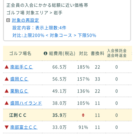
正会員の入会にかかる総額に近い価格帯
ゴルフ場 対象エリア > 岩手
対象の再設定
設定内容：表示上限数:4件
対比:上限200% < 対象コース > 下限50%
入会預託金
ゴルフ場名
総費用(税込)
対比
書換料
ホ
退会時返金
▲
南岩手ＣＣ
66.5万
185%
22
0
１
▲
盛岡ＣＣ
56.5万
157%
33
0
１
▲
栗駒ＧＣ
49.1万
136%
22
0
２
▲
盛岡ハイランド
38.0万
105%
11
0
２
江刺ＣＣ
35.9
万
11
0
２
▼
南部富士ＣＣ
33.0万
91%
11
0
２