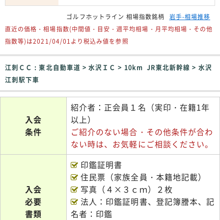
ゴルフホットライン 相場指数銘柄
岩手-相場推移
直近の価格・相場指数(中間値・目安・週平均相場・月平均相場・その他
指数等)は2021/04/01より税込み値を参照
江刺ＣＣ : 東北自動車道 > 水沢ＩＣ > 10km JR東北新幹線 > 水沢
江刺駅下車
紹介者：正会員１名（実印・在籍1年
入会
以上）
条件
ご紹介のない場合・その他条件が合わ
ない時は、お気軽にご相談ください。
印鑑証明書
住民票（家族全員・本籍地記載）
入会
写真（４×３ｃｍ）２枚
必要
法人：印鑑証明書、登記簿謄本、記
書類
名者：印鑑