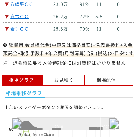
▼
八幡平ＣＣ
33.0万
91%
11
0
１
▼
宮古ＣＣ
26.2万
72%
5.5
0
１
▼
岩手ＧＣ
25.3万
70%
11
0
１
総費用:会員権代金(中値又は価格目安)+名義書換料+入会
預託金+取引手数料+年会費(月割清算)合計(税込)の目安です
注）退会時に戻る入会預託金には消費税はかかりません
相場グラフ
お見積り
相場配信
相場推移グラフ
上部のスライダーボタンで期間を調整できます。
2010
2020
60
JS chart by amCharts