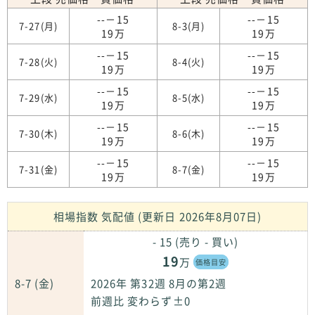
--－15
--－15
7-27(月)
8-3(月)
19万
19万
--－15
--－15
7-28(火)
8-4(火)
19万
19万
--－15
--－15
7-29(水)
8-5(水)
19万
19万
--－15
--－15
7-30(木)
8-6(木)
19万
19万
--－15
--－15
7-31(金)
8-7(金)
19万
19万
相場指数 気配値 (更新日 2026年8月07日)
- 15 (売り - 買い)
19
万
価格目安
8-7 (金)
2026年 第32週 8月の第2週
前週比 変わらず±0