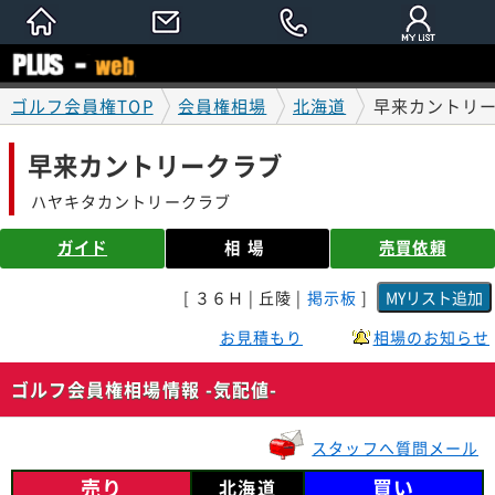
ゴルフ会員権TOP
会員権相場
北海道
早来カントリー
早来カントリークラブ
ハヤキタカントリークラブ
ガイド
相場
売買依頼
[ ３６Ｈ | 丘陵 |
掲示板
]
お見積もり
相場のお知らせ
ゴルフ会員権相場情報 -気配値-
スタッフへ質問メール
売り
買い
北海道