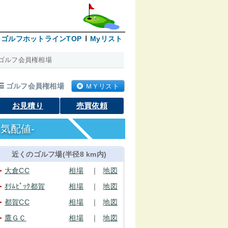
ゴルフホットラインTOP
Myリスト
ゴルフ会員権相場
ゴルフ会員権相場
ＭＹリスト
お見積り
売買依頼
気配値-
近くのゴルフ場(半径8 km内)
大倉CC
相場
｜
地図
●
ｵﾘﾑﾋﾟｯｸ都賀
相場
｜
地図
●
都賀CC
相場
｜
地図
●
鷹ＧＣ
相場
｜
地図
●