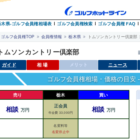
栃木県-ゴルフ会員権相場表
ゴルフ会員権検索
ゴルフ会員権 FAQ
ゴルフ会員権TOP
会員権情報
栃木県
トムソンカントリー倶楽部 
トムソンカントリー倶楽部
ガイド
相場
メリット
ニュース
ゴルフ会員権相場・価格の目安 -
売り
栃木
買い
正会員
相談
相談
万円
万円
年会費 33,000円
名変料等
名変停止中