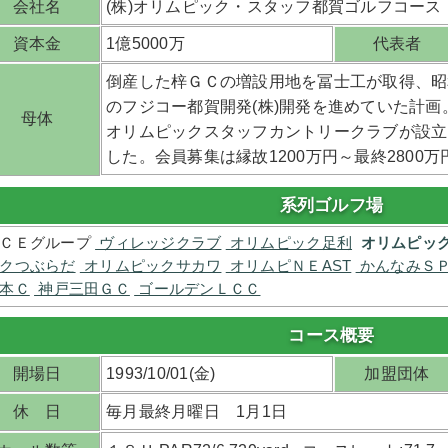
会社名
(株)オリムピック・スタッフ都賀ゴルフコース
資本金
1億5000万
代表者
倒産した梓ＧＣの増設用地を冨士工が取得、昭和
のフジコー都賀開発(株)開発を進めていた計画
母体
オリムピックスタッフカントリークラブが設立さ
した。会員募集は縁故1200万円～最終2800万
系列ゴルフ場
ＣＥグループ
ヴィレッジクラブ
オリムピック足利
オリムピッ
クつぶらだ
オリムピックサカワ
オリムピＮＥAST
かんなみＳ
本Ｃ
神戸三田ＧＣ
ゴールデンＬＣＣ
コース概要
開場日
1993/10/01(金)
加盟団体
休 日
毎月最終月曜日 1月1日