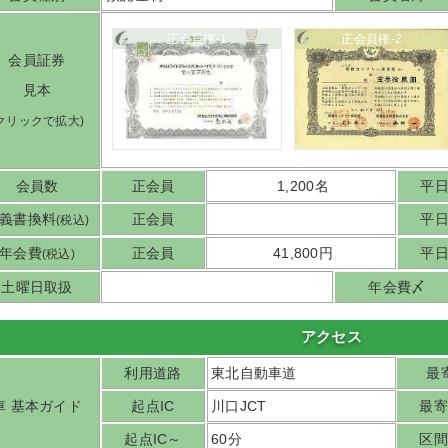
正会員権-1
正会員権-2
会員証券
見本
(クリックで拡大)
会員数
正会員
1,200名
平
義書換料
正会員
平
(税込)
年会費
正会員
41,800円
平
(税込)
土曜日取扱
年会費〆
アクセス
利用道路
東北自動車道
最寄
車 基本ガイド
起点IC
川口JCT
最寄
起点IC～
60分
区間