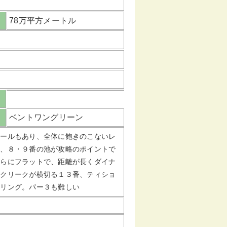
78万平方メートル
ベントワングリーン
ホールもあり、全体に飽きのこないレ
ク、８・９番の池が攻略のポイントで
さらにフラットで、距離が長くダイナ
をクリークが横切る１３番、ティショ
リリング。パー３も難しい