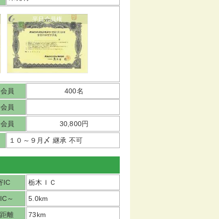
平日会員権
日会員
400名
日会員
日会員
30,800円
１０～９月〆 継承 不可
IC
栃木ＩＣ
IC～
5.0km
距離
73km