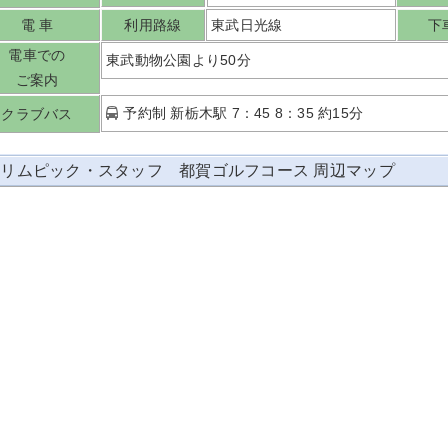
電 車
利用路線
東武日光線
下
電車での
東武動物公園より50分
ご案内
予約制 新栃木駅 7：45 8：35 約15分
クラブバス
リムピック・スタッフ 都賀ゴルフコース 周辺マップ