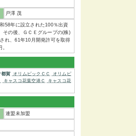
戸澤 茂
58年に設立された100％出資
。その後、ＧＣＥグループの(株)
れ、61年10月開発許可を取得
円。
ク都賀
オリムピックＣＣ
オリムピ
Ｐ
キャスコ花葉空港Ｃ
キャスコ花
連盟未加盟