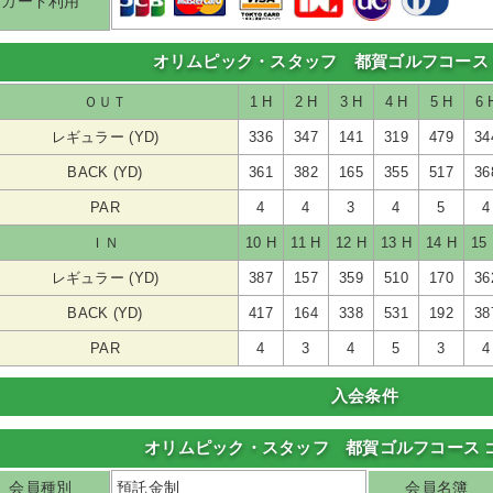
カード利用
オリムピック・スタッフ 都賀ゴルフコース
ＯＵＴ
1 H
2 H
3 H
4 H
5 H
6 
レギュラー (YD)
336
347
141
319
479
34
BACK (YD)
361
382
165
355
517
36
PAR
4
4
3
4
5
4
ＩＮ
10 H
11 H
12 H
13 H
14 H
15
レギュラー (YD)
387
157
359
510
170
36
BACK (YD)
417
164
338
531
192
38
PAR
4
3
4
5
3
4
入会条件
オリムピック・スタッフ 都賀ゴルフコース 
会員種別
預託金制
会員名簿