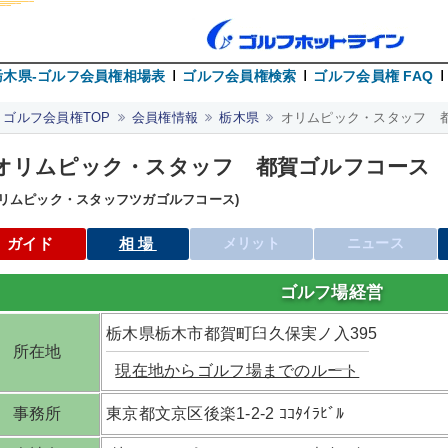
栃木県-ゴルフ会員権相場表
ゴルフ会員権検索
ゴルフ会員権 FAQ
ゴルフ会員権TOP
会員権情報
栃木県
オリムピック・スタッフ 
オリムピック・スタッフ 都賀ゴルフコース
オリムピック・スタッフツガゴルフコース)
ガイド
相場
メリット
ニュース
ゴルフ場経営
栃木県栃木市都賀町臼久保実ノ入395
所在地
現在地からゴルフ場までのルート
事務所
東京都文京区後楽1-2-2 ｺｺﾀｲﾗﾋﾞﾙ