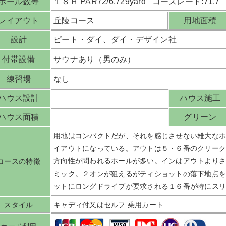
ホール数等
１８Ｈ PAR72/6,729yard コースレート:71.7
レイアウト
丘陵コース
用地面積
設計
ピート・ダイ、ダイ・デザイン社
付帯設備
サウナあり（男のみ）
練習場
なし
ハウス設計
ハウス施工
ハウス面積
グリーン
用地はコンパクトだが、それを感じさせない雄大な
イアウトになっている。アウトは５・６番のクリー
方向性が問われるホールが多い。インはアウトより
コースの特徴
ミック。２オンが狙えるがティショットの落下地点
ットにロングドライブが要求される１６番が特にス
スタイル
キャディ付又はセルフ 乗用カート