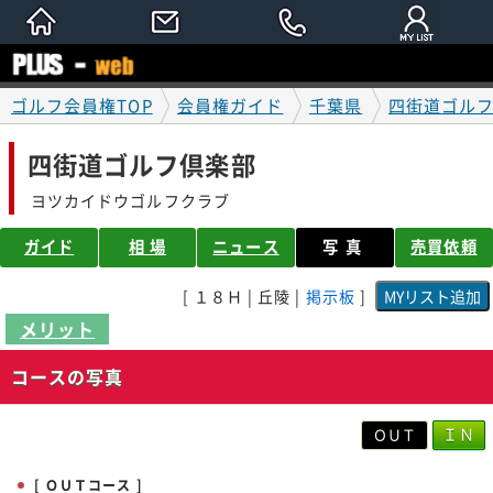
ゴルフ会員権TOP
会員権ガイド
千葉県
四街道ゴル
四街道ゴルフ倶楽部
ヨツカイドウゴルフクラブ
ガイド
相 場
ニュース
写真
売買依頼
[ １８Ｈ | 丘陵 |
掲示板
]
メリット
コースの写真
ＩＮ
ＯＵＴ
[ ＯＵＴコース ]