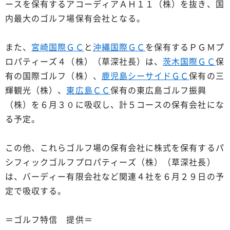
ースを保有するアコーディアＡＨ１１（株）を抜き、国
内最大のゴルフ場保有会社となる。
また、
宮崎国際ＧＣ
と
沖縄国際ＧＣ
を保有するＰＧＭプ
ロパティーズ４（株）（草深社長）は、
茨木国際ＧＣ
保
有の国際ゴルフ（株）、
鹿児島シーサイドＧＣ
保有の三
輝観光（株）、
東広島ＣＣ
保有の東広島ゴルフ振興
（株）を６月３０に吸収し、計５コースの保有会社にな
る予定。
この他、これらゴルフ場の保有会社に株式を保有するパ
シフィックゴルフプロパティーズ（株）（草深社長）
は、バーディー有限会社など関連４社を６月２９日の予
定で吸収する。
＝ゴルフ特信 提供＝