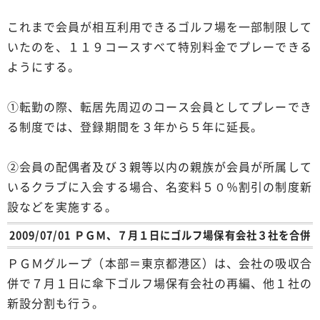
これまで会員が相互利用できるゴルフ場を一部制限して
いたのを、１１９コースすべて特別料金でプレーできる
ようにする。
①転勤の際、転居先周辺のコース会員としてプレーでき
る制度では、登録期間を３年から５年に延長。
②会員の配偶者及び３親等以内の親族が会員が所属して
いるクラブに入会する場合、名変料５０％割引の制度新
設などを実施する。
2009/07/01 ＰＧＭ、７月１日にゴルフ場保有会社３社を合併
ＰＧＭグループ（本部＝東京都港区）は、会社の吸収合
併で７月１日に傘下ゴルフ場保有会社の再編、他１社の
新設分割も行う。