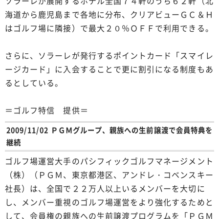
ソラーレが展開するホテル全国７４軒のうち６２軒（北
海道から鹿児島まで各地に分布、クリアビューＧＣ＆Ｈ
はゴルフ場に隣接）で最大２０％ＯＦＦで利用できる。
さらに、ソラーレが発行するポイントカード「スマイレ
ージカード」に入会することで更に割引になる制度もあ
るとしている。
＝ゴルフ特信 提供＝
2009/11/02 ＰＧＭグループ、親族への生前譲渡で会員特典を
継続
ゴルフ場運営大手のパシフィックゴルフマネージメント
（株）（ＰＧＭ、東京都港区、アンドレ・コベンスキー
社長）は、全国で２２万人以上いるメンバーを大切に
し、メンバー重視のゴルフ場運営をより強化するためと
して、会員権の親族への生前譲渡プログラムを「ＰＧＭ