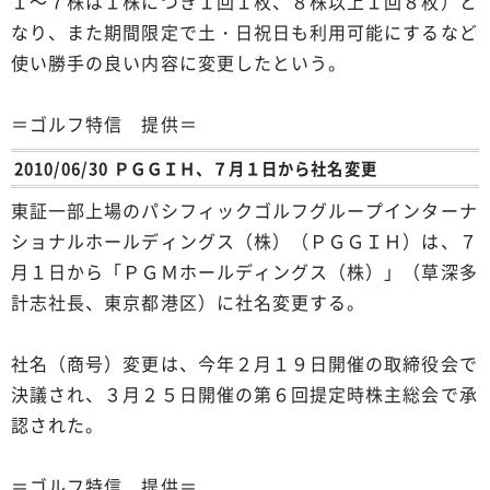
１～７株は１株につき１回１枚、８株以上１回８枚）と
なり、また期間限定で土・日祝日も利用可能にするなど
使い勝手の良い内容に変更したという。
＝ゴルフ特信 提供＝
2010/06/30 ＰＧＧＩＨ、７月１日から社名変更
東証一部上場のパシフィックゴルフグループインターナ
ショナルホールディングス（株）（ＰＧＧＩＨ）は、７
月１日から「ＰＧＭホールディングス（株）」（草深多
計志社長、東京都港区）に社名変更する。
社名（商号）変更は、今年２月１９日開催の取締役会で
決議され、３月２５日開催の第６回提定時株主総会で承
認された。
＝ゴルフ特信 提供＝