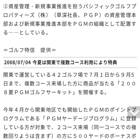
②資産管理・新規事業推進を担うパシフィックゴルフプ
ロパティーズ（株）（草深社長、ＰＧＰ）の資産管理本
部および新規事業推進本部をＰＧＭの組織として配置す
る――としている。
＝ゴルフ特信 提供＝
2008/07/04 今夏は関東で複数コース利用により特典
関東で運営している４２ゴルフ場で７月１日から９月5
日まで、複数コース来場した方に商品が当たる「２００
８夏ＰＧＭゴルフサーキット」を開催する。
今年４月から関東地区でも開始したＰＧＭのポイントプ
ログラムである「ＰＧＭヤーデージプログラム」に登録
している方が対象で、２コース来場（同一コースでの複
数回りようは含まず）の方に５００ヤードのボーナスポ