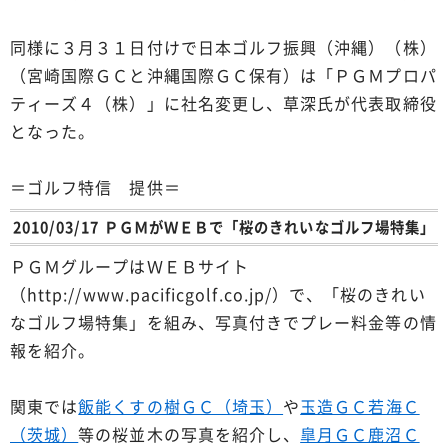
同様に３月３１日付けで日本ゴルフ振興（沖縄）（株）
（宮崎国際ＧＣと沖縄国際ＧＣ保有）は「ＰＧＭプロパ
ティーズ４（株）」に社名変更し、草深氏が代表取締役
となった。
＝ゴルフ特信 提供＝
2010/03/17 ＰＧＭがＷＥＢで「桜のきれいなゴルフ場特集」
ＰＧＭグループはＷＥＢサイト
（http://www.pacificgolf.co.jp/）で、「桜のきれい
なゴルフ場特集」を組み、写真付きでプレー料金等の情
報を紹介。
関東では
飯能くすの樹ＧＣ（埼玉）
や
玉造ＧＣ若海Ｃ
（茨城）
等の桜並木の写真を紹介し、
皐月ＧＣ鹿沼Ｃ