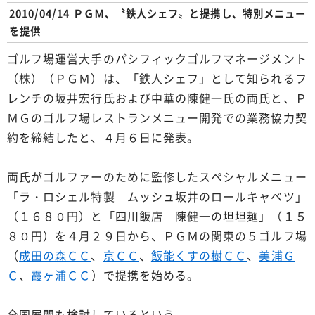
2010/04/14 ＰＧＭ、〝鉄人シェフ〟と提携し、特別メニュー
を提供
ゴルフ場運営大手のパシフィックゴルフマネージメント
（株）（ＰＧＭ）は、「鉄人シェフ」として知られるフ
レンチの坂井宏行氏および中華の陳健一氏の両氏と、Ｐ
ＭＧのゴルフ場レストランメニュー開発での業務協力契
約を締結したと、４月６日に発表。
両氏がゴルファーのために監修したスペシャルメニュー
「ラ・ロシェル特製 ムッシュ坂井のロールキャベツ」
（１６８０円）と「四川飯店 陳健一の坦坦麺」（１５
８０円）を４月２９日から、ＰＧＭの関東の５ゴルフ場
（
成田の森ＣＣ
、
京ＣＣ
、
飯能くすの樹ＣＣ
、
美浦Ｇ
Ｃ
、
霞ヶ浦ＣＣ
）で提携を始める。
全国展開も検討しているという。