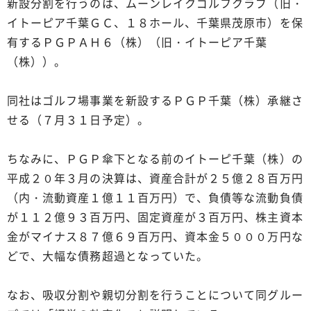
新設分割を行うのは、ムーンレイクゴルフクラブ（旧・
イトーピア千葉ＧＣ、１８ホール、千葉県茂原市）を保
有するＰＧＰＡＨ６（株）（旧・イトーピア千葉
（株））。
同社はゴルフ場事業を新設するＰＧＰ千葉（株）承継さ
せる（７月３１日予定）。
ちなみに、ＰＧＰ傘下となる前のイトーピ千葉（株）の
平成２０年３月の決算は、資産合計が２５億２８百万円
（内・流動資産１億１１百万円）で、負債等な流動負債
が１１２億９３百万円、固定資産が３百万円、株主資本
金がマイナス８７億６９百万円、資本金５０００万円な
どで、大幅な債務超過となっていた。
なお、吸収分割や親切分割を行うことについて同グルー