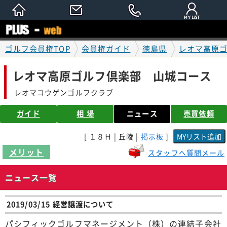
ゴルフ会員権TOP
会員権ガイド
徳島県
レオマ高原
レオマ高原ゴルフ倶楽部 山城コース
レオマコウゲンゴルフクラブ
ガイド
相 場
ニュース
売買依頼
[ １８Ｈ | 丘陵 |
掲示板
]
メリット
スタッフへ質問メール
ニュース一覧
2019/03/15 経営譲渡について
パシフィックゴルフマネージメント（株）の連結子会社