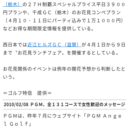
（栃木）
の２７Ｈ制覇スペシャルプライス平日３９００
円プランや、千成ＧＣ（栃木）のお花見コンペプラン
（４月１０・１１日にパーティ込みで１万１０００円）
などお得な期間限定情報を提供している。
西日本では
近江ヒルズＧＣ（滋賀）
が４月１日から９日
まで〝お花見ランチフェア〟を開催するとしている。
お花見関係のイベントは例年の開花予想から判断したと
いう。
＝ゴルフ特信 提供＝
2010/02/08 ＰＧＭ、全１３１コースで女性歓迎のメッセージ
ＰＧＭは、昨年７月にウェブサイト「ＰＧＭ Ａｎｇｅ
ｌ Ｇｏｌｆ」