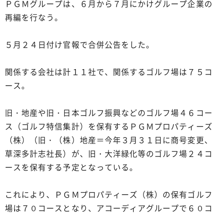
ＰＧＭグループは、６月から７月にかけグループ企業の
再編を行なう。
５月２４日付け官報で合併公告をした。
関係する会社は計１１社で、関係するゴルフ場は７５コ
ース。
旧・地産や旧・日本ゴルフ振興などのゴルフ場４６コー
ス（ゴルフ特信集計）を保有するＰＧＭプロパティーズ
（株）（旧・（株）地産＝今年３月３１日に商号変更、
草深多計志社長）が、旧・大洋緑化等のゴルフ場２４コ
ースを保有する予定となっている。
これにより、ＰＧＭプロパティーズ（株）の保有ゴルフ
場は７０コースとなり、アコーディアグループで６０コ