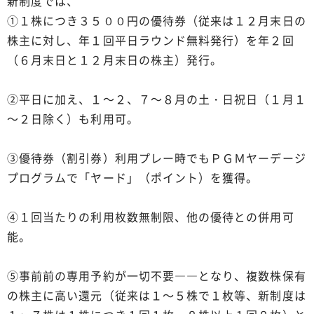
新制度では、
①１株につき３５００円の優待券（従来は１２月末日の
株主に対し、年１回平日ラウンド無料発行）を年２回
（６月末日と１２月末日の株主）発行。
②平日に加え、１～２、７～８月の土・日祝日（１月１
～２日除く）も利用可。
③優待券（割引券）利用プレー時でもＰＧＭヤーデージ
プログラムで「ヤード」（ポイント）を獲得。
④１回当たりの利用枚数無制限、他の優待との併用可
能。
⑤事前前の専用予約が一切不要――となり、複数株保有
の株主に高い還元（従来は１～５株で１枚等、新制度は