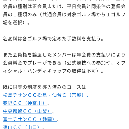
会員の種別は正会員または、平日会員と同条件の登録会
員の１種類のみ（共通会員は対象ゴルフ場から１ゴルフ
場を選択）。
名変料は各ゴルフ場で定めた手数料を支払う。
また会員権を譲渡したメンバーは年会費の支払いにより
会員料金でプレーができる（公式競技への参加や、オフ
ィシャル・ハンディキャップの取得は不可）。
既に同等の制度を導入済みのコースは
松島チサンＣＣ松島・仙台Ｃ（宮城）、
秦野ＣＣ（神奈川）
、
中央都留ＣＣ（山梨）
、
富士チサンＣＣ（静岡）
、
徳山ＣＣ（山口）
、