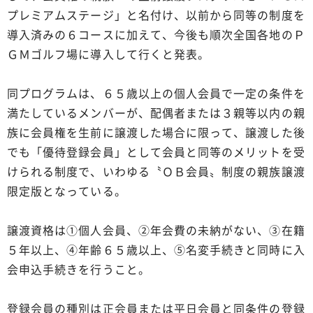
プレミアムステージ」と名付け、以前から同等の制度を
導入済みの６コースに加えて、今後も順次全国各地のＰ
ＧＭゴルフ場に導入して行くと発表。
同プログラムは、６５歳以上の個人会員で一定の条件を
満たしているメンバーが、配偶者または３親等以内の親
族に会員権を生前に譲渡した場合に限って、譲渡した後
でも「優待登録会員」として会員と同等のメリットを受
けられる制度で、いわゆる〝ＯＢ会員〟制度の親族譲渡
限定版となっている。
譲渡資格は①個人会員、②年会費の未納がない、③在籍
５年以上、④年齢６５歳以上、⑤名変手続きと同時に入
会申込手続きを行うこと。
登録会員の種別は正会員または平日会員と同条件の登録