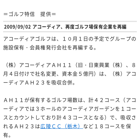
＝ゴルフ特信 提供＝
2009/09/02 アコーディア、再度ゴルフ場保有企業を再編
アコーディアゴルフは、１０月１日の予定でグループの
施設保有・会員権発行会社を再編する。
（株）アコーディアＡＨ１１（旧・日東興業（株）、８
月４日付けで社名変更、資本金５億円）は、（株）アコ
ーディアＡＨ２３を吸収合併。
ＡＨ１１が保有するゴルフ場数は、計４２コース（アコ
ーディアでは３ホールのアコーディアガーデンを１コー
スとカウントしており計４３コースとなる）で、吸収さ
れるＡＨ２３は
広陵ＣＣ（栃木）
など１８コースを保
有。