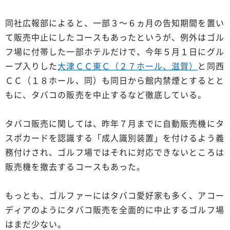
同社広報部によると、一部３～６ヵ月の告知期間を置い
て販売中止にしたコースもあったというが、例外はゴル
フ場に付帯した一部ホテルだけで、今年５月１日にグル
ープ入りした
大津ＣＣ東Ｃ（２７ホール、滋賀）
と同西
ＣＣ（１８ホール、同）も同日から館内禁煙とするとと
もに、タバコの販売を中止するなど徹底している。
タバコ販売に関しては、昨年７月までに自動販売機にタ
スポカードを認識する「成人識別装置」を付けるよう義
務付けされ、ゴルフ場ではそれに対応できないところは
販売機を撤去するコースもあった。
もっとも、ゴルファーにはタバコ愛好家も多く、アコー
ディアのようにタバコ販売を全面的に中止するゴルフ場
はまだ少ない。