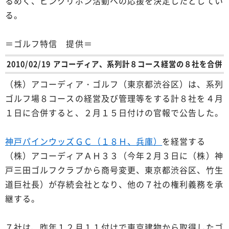
るめく、ピンクリボン活動への応援を決定したとしてい
る。
＝ゴルフ特信 提供＝
2010/02/19 アコーディア、系列計８コース経営の８社を合併
（株）アコーディア・ゴルフ（東京都渋谷区）は、系列
ゴルフ場８コースの経営及び管理等をする計８社を４月
１日に合併すると、２月１５日付けの官報で公告した。
神戸パインウッズＧＣ（１８Ｈ、兵庫）
を経営する
（株）アコーディアＡＨ３３（今年２月３日に（株）神
戸三田ゴルフクラブから商号変更、東京都渋谷区、竹生
道巨社長）が存続会社となり、他の７社の権利義務を承
継する。
７社は、昨年１２月１１付けで東京建物から取得したゴ