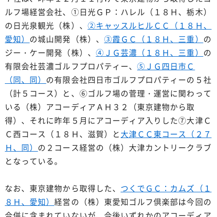
ルフ場経営会社、①日光ＧＰ：ハレル（１８Ｈ、栃木）
の日光泉観光（株）、
②キャッスルヒルＣＣ（１８Ｈ、
愛知）
の城山開発（株）、
③霞ＧＣ（１８Ｈ、三重）
の
ジー・ケー開発（株）、
④ＪＧ芸濃（１８Ｈ、三重）
の
有限会社芸濃ゴルフプロパティー、
⑤ＪＧ四日市Ｃ
（同、同）
の有限会社四日市ゴルフプロパティーの５社
（計５コース）と、⑥ゴルフ場の菅理・運営に関わって
いる（株）アコーディアＡＨ３２（東京建物から取
得）、それに昨年５月にアコーディア入りした⑦大津Ｃ
Ｃ西コース（１８Ｈ、滋賀）と
大津ＣＣ東コース（２７
Ｈ、同）
の２コース経営の（株）大津カントリークラブ
となっている。
なお、東京建物から取得した、
つくでＧＣ：カムズ（１
８Ｈ、愛知）
経営の（株）東愛知ゴルフ倶楽部は今回の
合併に含まれていないが、今後いずれかのアコーディア