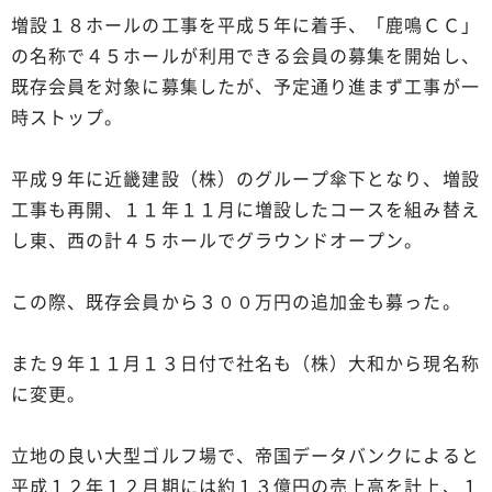
増設１８ホールの工事を平成５年に着手、「鹿鳴ＣＣ」
の名称で４５ホールが利用できる会員の募集を開始し、
既存会員を対象に募集したが、予定通り進まず工事が一
時ストップ。
平成９年に近畿建設（株）のグループ傘下となり、増設
工事も再開、１１年１１月に増設したコースを組み替え
し東、西の計４５ホールでグラウンドオープン。
この際、既存会員から３００万円の追加金も募った。
また９年１１月１３日付で社名も（株）大和から現名称
に変更。
立地の良い大型ゴルフ場で、帝国データバンクによると
平成１２年１２月期には約１３億円の売上高を計上、１