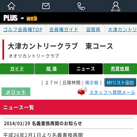
ゴルフ会員権TOP
会員権ガイド
滋賀県
大津カント
大津カントリークラブ 東コース
オオツカントリークラブ
ガイド
相 場
ニュース
売買依頼
[ ２７Ｈ | 丘陵林間 |
掲示板
]
メリット
スタッフへ質問メール
ニュース一覧
2014/01/29 名義書換再開のお知らせ
平成26年2月1日より名義書換再開