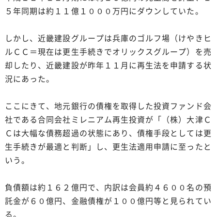
５年同期は約１１億１０００万円にダウンしていた。
しかし、近畿建設グループは兵庫のゴルフ場（けやきヒ
ルＣＣ＝現在は更生手続きでオリックスグループ）を売
却したり、近畿建設が昨年１１月に再生法を申請する状
況にあった。
ここにきて、地元銀行の債権を取得した投資ファンド会
社である合同会社ミレニアム再生投資が「（株）大津Ｃ
Ｃは大幅な債務超過の状態にあり、債権手段としては更
生手続きが最適と判断」し、更生法適用申請に至ったと
いう。
負債額は約１６２億円で、内訳は会員約４６００名の預
託金が６０億円、金融債権が１００億円等と見られてい
る。