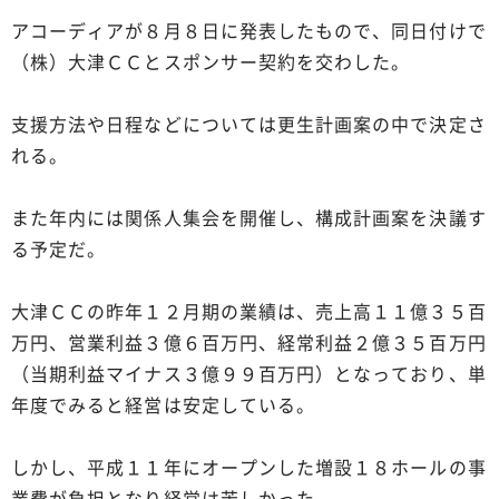
アコーディアが８月８日に発表したもので、同日付けで
（株）大津ＣＣとスポンサー契約を交わした。
支援方法や日程などについては更生計画案の中で決定さ
れる。
また年内には関係人集会を開催し、構成計画案を決議す
る予定だ。
大津ＣＣの昨年１２月期の業績は、売上高１１億３５百
万円、営業利益３億６百万円、経常利益２億３５百万円
（当期利益マイナス３億９９百万円）となっており、単
年度でみると経営は安定している。
しかし、平成１１年にオープンした増設１８ホールの事
業費が負担となり経営は苦しかった。