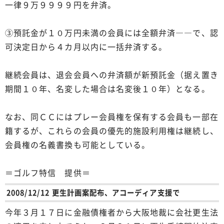
一律９万９９９９円を弁済。
③預託金が１０万円未満の会員には全額弁済――で、認
可決定日から４カ月以内に一括弁済する。
継続会員は、退会会員への弁済額が新預託金（据え置き
期間１０年、名変した場合は名変後１０年）となる。
なお、同ＣＣにはプレー会員権を保有する会員も一部在
籍するが、これらの会員の優先的施設利用権は継続し、
会員権の名義書換も可能としている。
＝ゴルフ特信 提供＝
2008/12/12 更生計画案配布、アコーディア支援で
今年３月１７日に金融債権者から大阪地裁に会社更生法