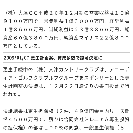
（株）大津ＣＣ平成２０年１２月期の営業収益は１０億
９１００万円で、営業利益１億３０００万円、経常利益
１億８６００万円、当期利益は２３億３８００万円、総
資産６０億３８００万円、純資産マイナス２２億８００
万円としている。
2009/01/07 更生計画案、賛成多数で認可決定に
更生手続中の（株）大津カントリークラブは、アコーデ
ィア・ゴルフクラブルフグループをスポンサーとした更
生計画案の決議は、１２月２２日締切りの書面投票で行
われた。
決議結果は更生担保権（２件、４９億円余＝内リース関
係４５００万円で、残りは合同会社ミレニアム再生投資
の担保権）の部は１００％の同意、一般更生債権（６