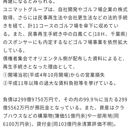
再建になるとみられる｡
ユニマットグループは、自社開発やゴルフ場企業の株式
取得、さらには民事再生法や会社更生法などの法的手続
きを経て、計11コースのゴルフ場を傘下に収めてい
る。また、民事再生手続き中の白鳳ＣＣ(18Ｈ、千葉県)
のスポンサーにも内定するなどゴルフ場事業を依然拡大
している｡
債権者集会でオリエンタル側が配布した資料によると､
再生手続きとなった理由として、
①開場当初(平成4年10月開場)からの営業損失
②平成11年以降の過大な賃料負担等を挙げている。
負債は299億9750万円で、その内の99.9％に当たる299
億5562万円が預託金となっている。また、資産はクラ
ブハウスなどの構築物(簿価51億円余)や一部用地(同
6100万円余)、貸付金(同103億円余清算評価不明)。