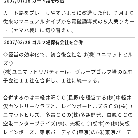
2007/07/18 カート路を改造
カート路をプレーしやすいように改造した他、７月より
従来のマニュアルタイプから電磁誘導式の５人乗りカー
ト（ヤマハ製）に切り替えた。
2007/03/28 ゴルフ場保有会社を合併
◇経営の効率化で、統合後会社名は(株)ユニマットヒル
ズ◇
(株)ユニマットリバティーは、グループゴルフ場の保有
子会社１１社を合併し、１社に統一する。
合併するのは中軽井沢ＣＣ(長野)を経営する(株)中軽井
沢カントリークラブと、レインボーヒルズＧＣの(株)ユ
ニマットヒルズ、多古ＣＣの(株)多胡開発、白鳳ＣＣの
空港エンタープライズ(株)、矢板ＣＣ(栃木)の(株)矢板
レインボーズ、東京バーディＣ(東京)の(株)東京バーデ