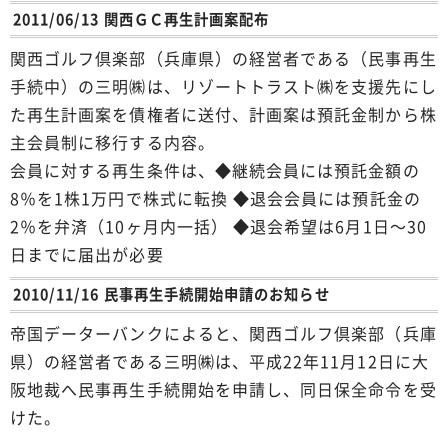
2011/06/13 関西ＧＣ再生計画案配布
関西ゴルフ倶楽部（兵庫県）の経営者である（民事再生
手続中）の三明㈱は、リゾートトラスト㈱を支援先にし
た再生計画案を債権者に送付、計画案は預託金制から株
主会員制に移行する内容。
会員に対する再生条件は、◆継続会員には預託金額の
8％を1株1万円で株式に転換 ◆退会会員には預託金の
2％を弁済（10ヶ月内一括） ◆退会希望は6月1日～30
日までに届出が必要
2010/11/16 民事再生手続開始申請のお知らせ
帝国データーバンクによると、関西ゴルフ倶楽部（兵庫
県）の経営者である三明㈱は、平成22年11月12日に大
阪地裁へ民事再生手続開始を申請し、同日保全命令を受
けた。