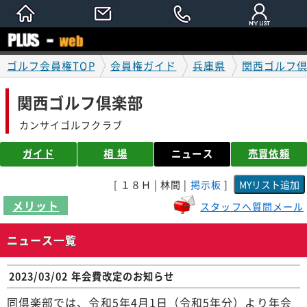
ゴルフ会員権TOP
会員権ガイド
兵庫県
関西ゴルフ
関西ゴルフ倶楽部
カンサイゴルフクラブ
ガイド
相 場
ニュース
売買依頼
[ １８Ｈ | 林間 |
掲示板
]
メリット
スタッフへ質問メール
ニュース一覧
2023/03/02 年会費改定のお知らせ
同倶楽部では、令和5年4月1日（令和5年分）より年会