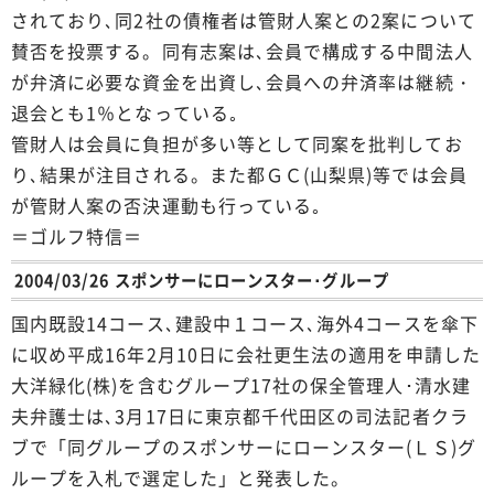
されており､同2社の債権者は管財人案との2案について
賛否を投票する。同有志案は､会員で構成する中間法人
が弁済に必要な資金を出資し､会員への弁済率は継続・
退会とも1％となっている｡
管財人は会員に負担が多い等として同案を批判してお
り､結果が注目される。また都ＧＣ(山梨県)等では会員
が管財人案の否決運動も行っている｡
＝ゴルフ特信＝
2004/03/26 スポンサーにローンスター･グループ
国内既設14コース､建設中１コース､海外4コースを傘下
に収め平成16年2月10日に会社更生法の適用を申請した
大洋緑化(株)を含むグループ17社の保全管理人･清水建
夫弁護士は､3月17日に東京都千代田区の司法記者クラ
ブで「同グループのスポンサーにローンスター(ＬＳ)グ
ループを入札で選定した」と発表した。