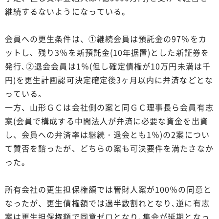
継続するないようになっている。
会員への更生条件は、①継続会員は預託金の97％をカ
ットし、残り3％を新預託金(10年据置)とした新証券を
発行､②退会会員は1％(但し確定債権が10万円未満は千
円)を更生計画認可決定確定後3ヶ月以内に弁済などとな
っている｡
一方、山形ＧＣは会社側の案と同ＧＣ理事長ら会員有志
案(会員で構成する中間法人が弁済に必要な資金を出資
し、会員への弁済率は継続・退会とも1％)の2案につい
て賛否を諮ったが、どちらの案も可決要件を満たさなか
った。
所有会社の更生担保権額では管財人案が100％の同意と
なったが、更生債権額では過半数割れとなり､逆に有志
案は更生担保権額で同意ゼロとなり､集会が延期となっ