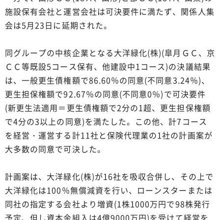
施設保有会社と運営会社は可決要件に満たず、関係人集
会は5月23日に延期された。
同グループの中核企業となる大洋緑化(株)(皐月ＧＣ、京
ＣＣ等既設5コース保有、他建設中1コース)の決議結果
は、一般更生債権額で86.60％の同意(不同意3.24％)、
更生担保権額で92.67％の同意(不同意0％)で可決要件
(新更生法適用＝更生債権額で2分の1超、更生担保権額
で4分の3以上の同意)を満たした。この他、計7コース
を経営・運営する計11社と保険代理業の1社の計画案が
大多数の同意で可決した。
計画案は、大洋緑化(株)が16社を吸収合併し、その上で
大洋緑化は100％無償減資を行い、ローンスターまたは
同社の指定する会社より増資(1株1000万円で98株発行
予定、但し資本金組入は4億9000万円)を受けて経営を