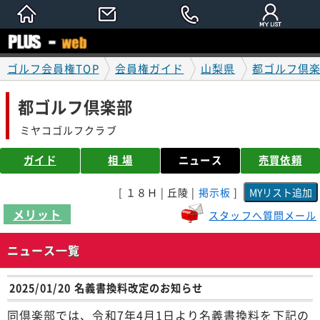
ゴルフ会員権TOP
会員権ガイド
山梨県
都ゴルフ倶
都ゴルフ倶楽部
ミヤコゴルフクラブ
ガイド
相 場
ニュース
売買依頼
[ １８Ｈ | 丘陵 |
掲示板
]
メリット
スタッフへ質問メール
ニュース一覧
2025/01/20 名義書換料改定のお知らせ
同倶楽部では、令和7年4月1日より名義書換料を下記の