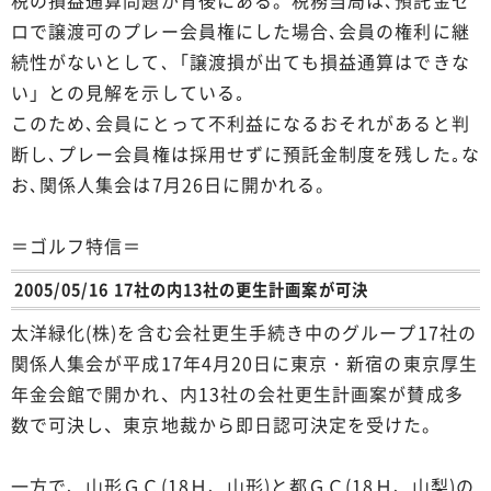
ロで譲渡可のプレー会員権にした場合､会員の権利に継
続性がないとして､「譲渡損が出ても損益通算はできな
い」との見解を示している｡
このため､会員にとって不利益になるおそれがあると判
断し､プレー会員権は採用せずに預託金制度を残した｡な
お､関係人集会は7月26日に開かれる。
＝ゴルフ特信＝
2005/05/16 17社の内13社の更生計画案が可決
太洋緑化(株)を含む会社更生手続き中のグループ17社の
関係人集会が平成17年4月20日に東京・新宿の東京厚生
年金会館で開かれ、内13社の会社更生計画案が賛成多
数で可決し、東京地裁から即日認可決定を受けた。
一方で、山形ＧＣ(18Ｈ、山形)と都ＧＣ(18Ｈ、山梨)の