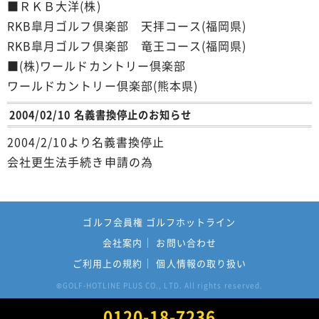
■ＲＫＢ大洋(株)
RKB皐月ゴルフ倶楽部 天拝コース(福岡県)
RKB皐月ゴルフ倶楽部 竜王コース(福岡県)
■(株)ワールドカントリー倶楽部
ワールドカントリー倶楽部(熊本県)
2004/02/10 名義書換停止のお知らせ
2004/2/10より名義書換停止
会社更生法手続き申請の為
ゴルフ会員権 ゴルフホットライン
会社案内
お問い合わせ
ご利用上の規約
個人情報の取り扱い
GOLF-HOTLINE PLUS CO., LTD. All rights reserved.
©
0120-18-7236