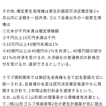
その他､確定更生担保権は更生計画認可決定確定後3ヶ
月以内に全額を一括弁済､ゴルフ会員以外の一般更生債
権は
①元本が千円未満は確定債権額
②千円以上10万円未満は千円
③10万円以上40億円未満は1％
④40億円以上は40億円の1％を弁済し､40億円超の部分
は1％の弁済を受けるか､大洋緑化の普通株式の新株交
付を受けるか､選択できるとしている。
クラブ規則関係では無記名会員権も全て記名登録方式に
統一される｡会員権の名変は認可決定確定後速やかに再
開する方針で､2年間は割引料金を適用するという｡
なお､山形ＧＣ(山形県)の理事長から債権者有志案とし
て､(株)山形ゴルフ倶楽部等2社の更生計画案が別に提出