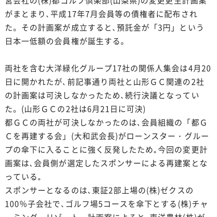
がまとまり､平成17年7月会員等の債権者に配布され
た。その計画案が成立すると､預託金が「3円」という
日本一低額の会員権が誕生する。
両社を含む大洋緑化グループ17社の関係人集会は4月20
日に開かれたが､前記事通り両社と山形ＧＣ関連の2社
の計画案は可決しなかったため､続行決議となってい
た。(山形ＧＣの2社は6月21日に可決)
都ＧＣの両社が可決しなかったのは､会員組織の「都Ｇ
Ｃを再建する会」(大和武会長)がローンスター・グルー
プの傘下に入ることに強く反発したため｡今回の変更計
画案は､会員側が選定したスポンサーによる再建案とな
っている｡
スポンサーとなるのは､東証2部上場の(株)ゼクスの
100％子会社で､ゴルフ場5コースを傘下とする(株)チャ
ーミング・リゾート。計画案によると､東洋農林(株)が