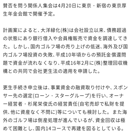
賛否を問う関係人集会は4月20日に東京・新宿の東京厚
生年金会館で開催予定。
計画案によると､大洋緑化(株)は会社設立以来､債務超過
の状態にあり銀行借入や会員権販売で資金を調達してき
た。しかし､国内ゴルフ場の売り上げの低迷､海外及び国
内ゴルフ場投資の失敗､平成10年頃からの預託金償還問
題で資金が流れなくなり､平成16年2月に(株)整理回収機
構との共同で会社更生法の適用を申請した。
更生手続き申立後は､事業資金の融資取り付けや､スポン
サー先の選定(ローン・スターグループ)を行い､オーナ
ー経営者・杉尾栄俊氏の経営責任(自宅売却で私財を提
供､他に資産なく不問に)等についても検討した。また海
外のゴルフ場は倒産処理が進んでいるが､資金回収は極
めて困難とし､国内14コースで再建を図るとしている。