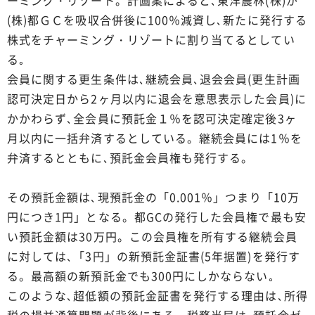
(株)都ＧＣを吸収合併後に100％減資し､新たに発行する
株式をチャーミング・リゾートに割り当てるとしてい
る｡
会員に関する更生条件は､継続会員､退会会員(更生計画
認可決定日から2ヶ月以内に退会を意思表示した会員)に
かかわらず､全会員に預託金１％を認可決定確定後3ヶ
月以内に一括弁済するとしている。継続会員には1％を
弁済するとともに､預託金会員権も発行する。
その預託金額は､現預託金の「0.001％」つまり「10万
円につき1円」となる。都GCの発行した会員権で最も安
い預託金額は30万円。この会員権を所有する継続会員
に対しては､「3円」の新預託金証書(5年据置)を発行す
る。最高額の新預託金でも300円にしかならない｡
このような､超低額の預託金証書を発行する理由は､所得
税の損益通算問題が背後にある。税務当局は､預託金ゼ