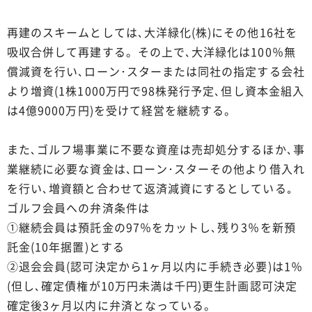
再建のスキームとしては､大洋緑化(株)にその他16社を
吸収合併して再建する。その上で､大洋緑化は100％無
償減資を行い､ローン･スターまたは同社の指定する会社
より増資(1株1000万円で98株発行予定､但し資本金組入
は4億9000万円)を受けて経営を継続する。
また､ゴルフ場事業に不要な資産は売却処分するほか､事
業継続に必要な資金は､ローン･スターその他より借入れ
を行い､増資額と合わせて返済減資にするとしている｡
ゴルフ会員への弁済条件は
①継続会員は預託金の97％をカットし､残り3％を新預
託金(10年据置)とする
②退会会員(認可決定から1ヶ月以内に手続き必要)は1％
(但し､確定債権が10万円未満は千円)更生計画認可決定
確定後3ヶ月以内に弁済となっている。