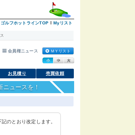
ゴルフホットラインTOP
Myリスト
ス
会員権ニュース
ＭＹリスト
お見積り
売買依頼
新ニュースを！
下記のとおり改定します。