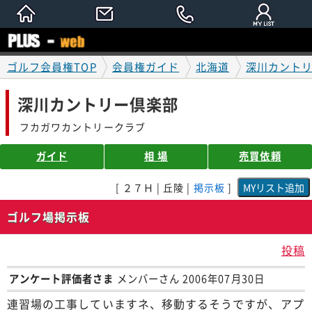
ゴルフ会員権TOP
会員権ガイド
北海道
深川カント
深川カントリー倶楽部
フカガワカントリークラブ
ガイド
相 場
売買依頼
[ ２７Ｈ | 丘陵 |
掲示板
]
ゴルフ場掲示板
投稿
アンケート評価者さま
メンバーさん 2006年07月30日
連習場の工事していますネ、移動するそうですが、アプ