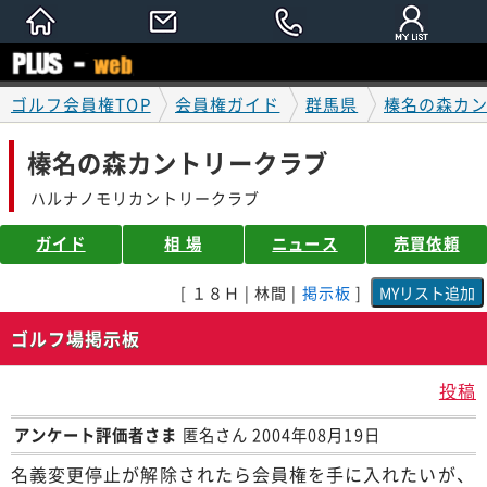
ゴルフ会員権TOP
会員権ガイド
群馬県
榛名の森カ
榛名の森カントリークラブ
ハルナノモリカントリークラブ
ガイド
相 場
ニュース
売買依頼
[ １８Ｈ | 林間 |
掲示板
]
ゴルフ場掲示板
投稿
アンケート評価者さま
匿名さん 2004年08月19日
名義変更停止が解除されたら会員権を手に入れたいが、