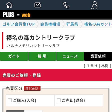
ゴルフ会員権TOP
会員権相場
群馬県
榛名の森カン
榛名の森カントリークラブ
ハルナノモリカントリークラブ
ガイド
相 場
ニュース
売買依頼
[ １８Ｈ | 林間 ]
売買のご依頼・登録
売買区分
選択必須
ご購入(入会)
ご売却(退会)