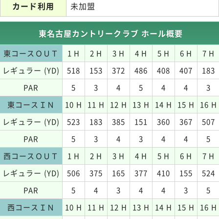
カード利用
未加盟
東名古屋カントリークラブ ホール概要
東コースＯＵＴ
1 H
2 H
3 H
4 H
5 H
6 H
7 H
レギュラー (YD)
518
153
372
486
408
407
183
PAR
5
3
4
5
4
4
3
東コースＩＮ
10 H
11 H
12 H
13 H
14 H
15 H
16 H
レギュラー (YD)
523
183
385
151
360
367
507
PAR
5
3
4
3
4
4
5
西コースＯＵＴ
1 H
2 H
3 H
4 H
5 H
6 H
7 H
レギュラー (YD)
506
375
165
377
410
155
524
PAR
5
4
3
4
4
3
5
西コースＩＮ
10 H
11 H
12 H
13 H
14 H
15 H
16 H