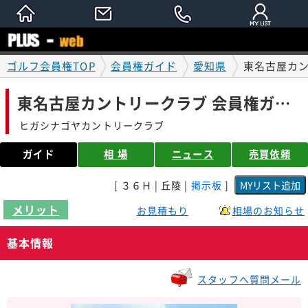
ゴルフ会員権TOP
会員権ガイド
愛知県
東名古屋カン
東名古屋カントリークラブ 会員権ガイド
ヒガシナゴヤカントリークラブ
ガイド
相 場
ニュース
売買依頼
[ ３６Ｈ | 丘陵 |
掲示板
]
メリット
お見積もり
相場のお知らせ
基本情報
スタッフへ質問メール