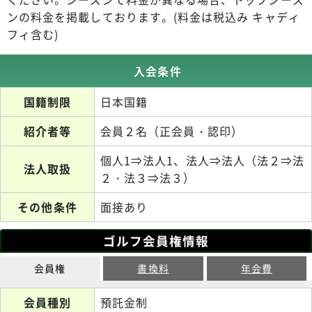
ンの料金を掲載しております。(料金は税込み キャディ
フィ含む)
入会条件
国籍制限
日本国籍
紹介者等
会員２名（正会員・認印）
個人1⇒法人1、法人⇒法人（法２⇒法
法人取扱
２・法３⇒法３）
その他条件
面接あり
ゴルフ会員権情報
会員権
書換料
年会費
会員種別
預託金制