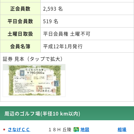
正会員数
2,593 名
平日会員数
519 名
土曜日取扱
平日会員権 土曜不可
会員名簿
平成12年1月発行
証券 見本（タップで拡大）
正会員
周辺のゴルフ場(半径10 km以内)
さなげＣＣ
１８Ｈ 丘陵
地図
相場