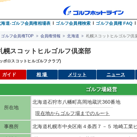
北海道-ゴルフ会員権相場表
ゴルフ会員権検索
ゴルフ会員権 FAQ
ゴルフ会員権TOP
会員権情報
北海道
札幌スコットヒルゴルフ倶楽
札幌スコットヒルゴルフ倶楽部
サッポロスコットヒルゴルフクラブ)
ガイド
相場
メリット
ニュース
ゴルフ場経営
北海道石狩市八幡町高岡地蔵沢360番地
所在地
現在地からゴルフ場までのルート
事務所
北海道札幌市中央区南４条西７－５ 地崎工業