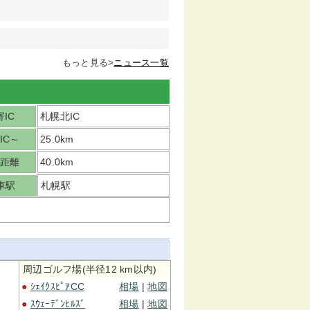
もっと見る>
ニュース一覧
IC
札幌北IC
IC～
25.0km
距離
40.0km
車駅
札幌駅
周辺ゴルフ場(半径12 km以内)
●
ｼｪｲｸｽﾋﾟｱCC
相場
|
地図
●
ｽｳｪｰﾃﾞﾝﾋﾙｽﾞ
相場
|
地図