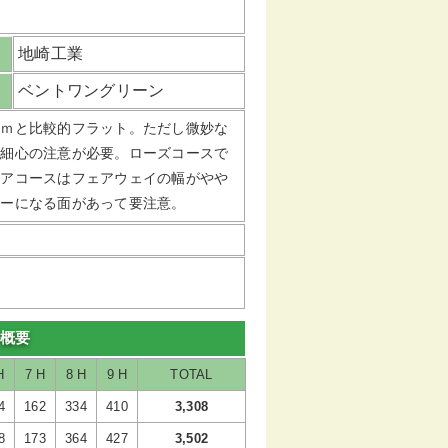
地崎工業
ベントワングリーン
５ｍと比較的フラット。ただし微妙な
は細心の注意が必要。ローズコースで
リアコースはフェアウェイの幅がやや
ミーになる面があって要注意。
ル概要
H
7 H
8 H
9 H
TOTAL
4
162
334
410
3,308
8
173
364
427
3,502