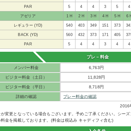
PAR
5
4
4
3
5
4
アゼリア
1 H
2 H
3 H
4 H
5 H
6 
レギュラー (YD)
540
403
349
151
373
34
BACK (YD)
560
432
373
171
405
37
PAR
5
4
4
3
4
4
プレ－料金
メンバー料金
6,763円
ビジター料金（土日）
11,828円
ビジター料金（平日）
8,718円
詳細の確認
プレー料金の確認
20
金が変更となっている場合もございます。予めご了承ください。シーズ
の料金を掲載しております。(料金は税込み キャディフィ含む)