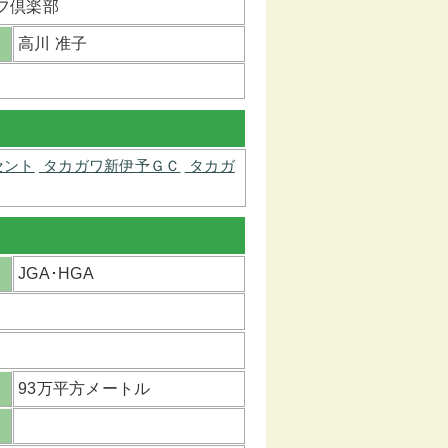
フ倶楽部
高川 准子
セント
タカガワ新伊予ＧＣ
タカガ
JGA･HGA
93万平方メートル