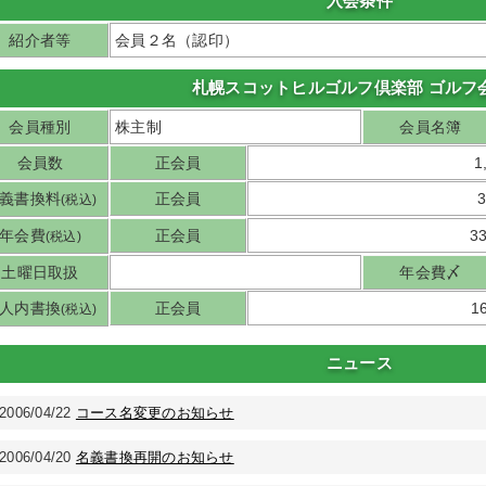
入会条件
紹介者等
会員２名（認印）
札幌スコットヒルゴルフ倶楽部 ゴルフ
会員種別
株主制
会員名簿
会員数
正会員
1
義書換料
正会員
(税込)
年会費
正会員
3
(税込)
土曜日取扱
年会費〆
人内書換
正会員
1
(税込)
ニュース
2006/04/22
コース名変更のお知らせ
2006/04/20
名義書換再開のお知らせ