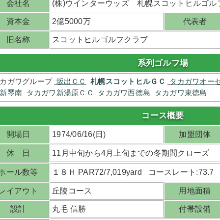
会社名
(株)ウインターウッズ 札幌スコットヒルゴル
資本金
2億5000万
代表者
旧名称
スコットヒルゴルフクラブ
系列ゴルフ場
カガワグループ
坂出ＣＣ
札幌スコットヒルＧＣ
タカガワオー
新琴南
タカガワ新湯原ＣＣ
タカガワ西徳島
タカガワ東徳島
コース概要
開場日
1974/06/16(日)
加盟団体
休 日
11月中旬から4月上旬までの冬期間クローズ
ホール数等
１８Ｈ PAR72/7,019yard コースレート:73.7
レイアウト
丘陵コース
用地面積
設計
丸毛 信勝
付帯設備