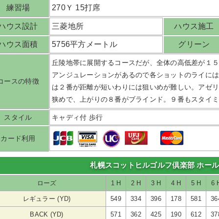
練習場
270Ｙ 15打席
ハウス設計
三菱地所
ハウス施工
ハウス面積
5756平方メートル
グリーン
丘陵地帯に展開するコースだが、全体の高低差が１
アンジュレーションがあるので各ショットのライに
コースの特徴
は２番が距離が短いわりには狙いめが難しい。アゼ
狭めで、上がりの８番がブラインド。９番もスタイ
スタイル
キャディ付 歩行
カード利用
札幌スコットヒルゴルフ倶楽部 ホー
ローズ
1 H
2 H
3 H
4 H
5 H
6 
レギュラー (YD)
549
334
396
178
581
36
BACK (YD)
571
362
425
190
612
37