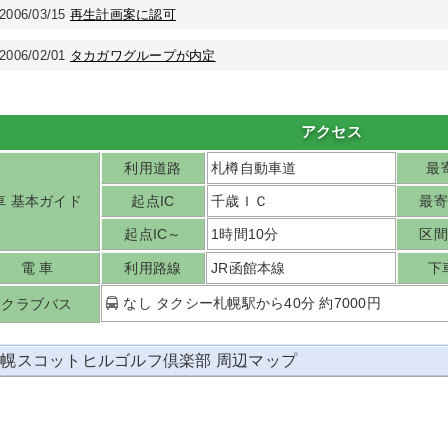
2006/03/15
再生計画案に認可
2006/02/01
タカガワグループが内定
アクセス
利用道路
札樽自動車道
最寄
車 基本ガイド
起点IC
千歳ＩＣ
最寄
起点IC～
1時間10分
区間
電 車
利用路線
JR函館本線
下
なし タクシー札幌駅から40分 約7000円
クラブバス
幌スコットヒルゴルフ倶楽部 周辺マップ