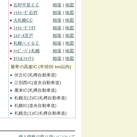
●
石狩平原ＣＣ
相場
|
地図
●
ｼｬﾄﾚｰｾﾞ石狩
相場
|
地図
●
大札幌CC
相場
|
地図
●
ｼｬﾄﾚｰｾﾞﾏｻﾘ
相場
|
地図
●
ｴﾑｱｰﾙ茨戸
相場
|
地図
●
札幌ベイＧＣ
相場
|
地図
●
ﾊｯﾋﾟｰﾊﾞﾚ札幌
相場
|
地図
●
ｶｲﾄ&ﾌｫｯｸｽ
相場
|
地図
最寄の高速IC (半径50 km以内)
●
伏古IC(札樽自動車道)
●
江別西IC(道央自動車道)
●
雁来IC(札樽自動車道)
●
札幌北(2)IC(札樽自動車道)
●
札幌IC(道央自動車道)
●
札幌北(1)IC(札樽自動車道)
個人情報の取り扱いについて