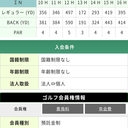
ＩＮ
10 H
11 H
12 H
13 H
14 H
15 H
16 H
レギュラー (YD)
356
346
497
172
293
419
395
BACK (YD)
381
384
590
191
324
443
414
PAR
4
4
5
3
4
4
4
入会条件
国籍制限
国籍制限なし
年齢制限
年齢制限なし
法人取扱
法人⇔個人
ゴルフ会員権情報
会員権
書換料
年会費
会員種別
預託金制