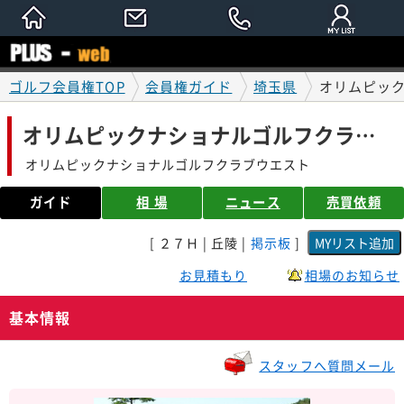
ゴルフ会員権TOP
会員権ガイド
埼玉県
オリムピック
オリムピックナショナルゴルフクラブＷＥＳＴ 会員権ガイド
オリムピックナショナルゴルフクラブウエスト
ガイド
相 場
ニュース
売買依頼
[ ２７Ｈ | 丘陵 |
掲示板
]
お見積もり
相場のお知らせ
基本情報
スタッフへ質問メール