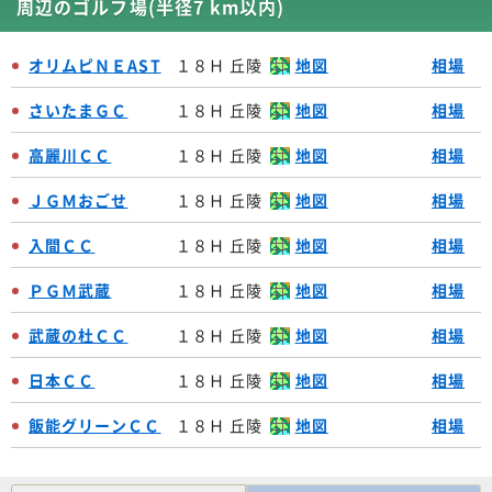
周辺のゴルフ場(半径7 km以内)
オリムピＮＥAST
１８Ｈ 丘陵
地図
相場
さいたまＧＣ
１８Ｈ 丘陵
地図
相場
高麗川ＣＣ
１８Ｈ 丘陵
地図
相場
ＪＧＭおごせ
１８Ｈ 丘陵
地図
相場
入間ＣＣ
１８Ｈ 丘陵
地図
相場
ＰＧＭ武蔵
１８Ｈ 丘陵
地図
相場
武蔵の杜ＣＣ
１８Ｈ 丘陵
地図
相場
日本ＣＣ
１８Ｈ 丘陵
地図
相場
飯能グリーンＣＣ
１８Ｈ 丘陵
地図
相場