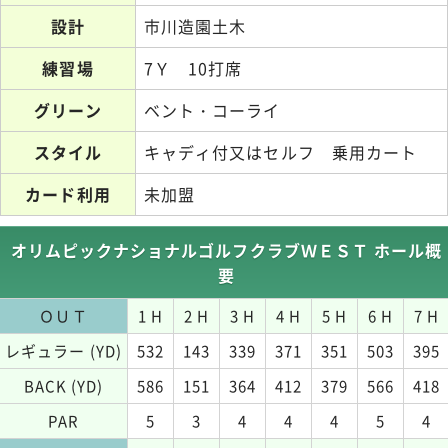
設計
市川造園土木
練習場
7Ｙ 10打席
グリーン
ベント・コーライ
スタイル
キャディ付又はセルフ 乗用カート
カード利用
未加盟
オリムピックナショナルゴルフクラブＷＥＳＴ ホール概
要
ＯＵＴ
1 H
2 H
3 H
4 H
5 H
6 H
7 H
レギュラー (YD)
532
143
339
371
351
503
395
BACK (YD)
586
151
364
412
379
566
418
PAR
5
3
4
4
4
5
4