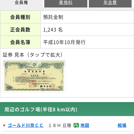
会員権
書換料
年会費
会員種別
預託金制
正会員数
1,243 名
会員名簿
平成10年10月発行
証券 見本（タップで拡大）
正会員
周辺のゴルフ場(半径8 km以内)
ゴールド川奈ＣＣ
１８Ｈ 丘陵
地図
相場