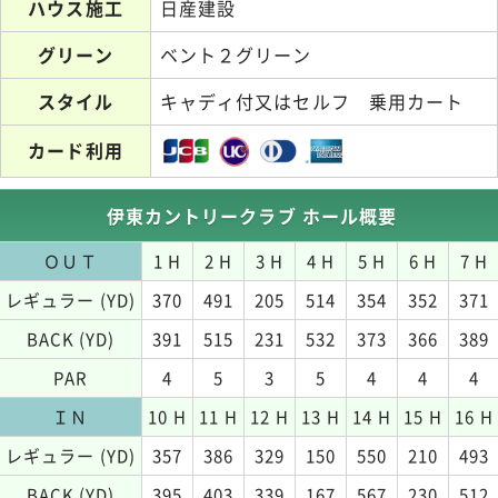
ハウス施工
日産建設
グリーン
ベント２グリーン
スタイル
キャディ付又はセルフ 乗用カート
カード利用
伊東カントリークラブ ホール概要
ＯＵＴ
1 H
2 H
3 H
4 H
5 H
6 H
7 H
レギュラー (YD)
370
491
205
514
354
352
371
BACK (YD)
391
515
231
532
373
366
389
PAR
4
5
3
5
4
4
4
ＩＮ
10 H
11 H
12 H
13 H
14 H
15 H
16 H
レギュラー (YD)
357
386
329
150
550
210
493
BACK (YD)
395
403
339
167
567
230
512