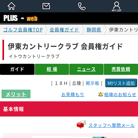
ゴルフ会員権TOP
会員権ガイド
静岡県
伊東カントリ
伊東カントリークラブ 会員権ガイド
イトウカントリークラブ
ガイド
相 場
ニュース
売買依頼
[ １８Ｈ | 丘陵 |
掲示板
]
メリット
お見積もり
相場のお知らせ
基本情報
スタッフへ質問メール