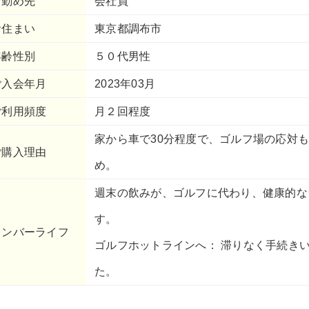
お勤め先
会社員
お住まい
東京都調布市
年齢性別
５０代男性
ご入会年月
2023年03月
ご利用頻度
月２回程度
家から車で30分程度で、ゴルフ場の応対
ご購入理由
め。
週末の飲みが、ゴルフに代わり、健康的な
す。
メンバーライフ
ゴルフホットラインへ： 滞りなく手続き
た。