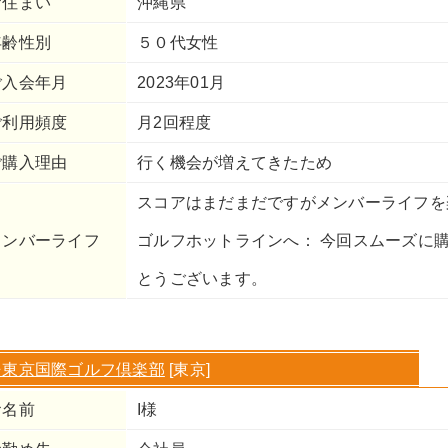
お住まい
沖縄県
年齢性別
５０代女性
ご入会年月
2023年01月
ご利用頻度
月2回程度
ご購入理由
行く機会が増えてきたため
スコアはまだまだですがメンバーライフを
メンバーライフ
ゴルフホットラインへ： 今回スムーズに
とうございます。
⇒東京国際ゴルフ倶楽部
[東京]
お名前
I様