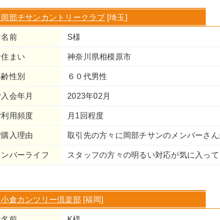
⇒岡部チサンカントリークラブ
[埼玉]
お名前
S様
お住まい
神奈川県相模原市
年齢性別
６０代男性
ご入会年月
2023年02月
ご利用頻度
月1回程度
ご購入理由
取引先の方々に岡部チサンのメンバーさん
メンバーライフ
スタッフの方々の明るい対応が気に入って
⇒小倉カンツリー倶楽部
[福岡]
お名前
K様