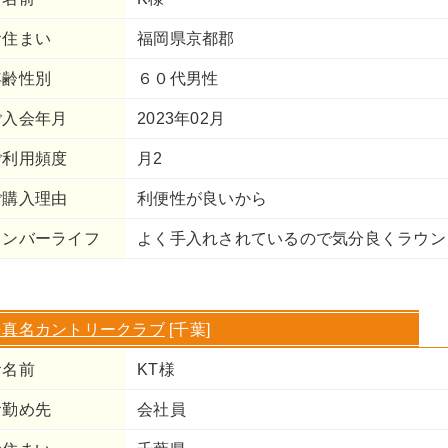
お住まい
福岡県京都郡
年齢性別
６０代男性
ご入会年月
2023年02月
ご利用頻度
月2
ご購入理由
利便性が良いから
メンバーライフ
よく手入れされているので気分良くラウン
⇒真名カントリークラブ
[千葉]
お名前
KT様
お勤め先
会社員