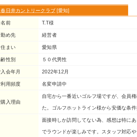
⇒春日井カントリークラブ
[愛知]
お名前
T.T様
お勤め先
経営者
お住まい
愛知県
年齢性別
５０代男性
ご入会年月
2022年12月
ご利用頻度
名変申請中
自宅から一番近いゴルフ場ですが、会員権
ご購入理由
た。ゴルフホットライン様から安価な条件
面接時しか訪問してない為、感想は特にあ
でラウンドが楽しみです。スタッフ対応や