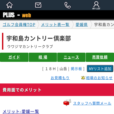
ゴルフ会員権TOP
メリット表一覧
愛媛県
宇和島カ
宇和島カントリー倶楽部
ウワジマカントリークラブ
ガイド
相 場
ニュース
売買依頼
[ １８Ｈ | 山岳 |
掲示板
]
お見積もり
相場のお知らせ
費用面でのメリット
スタッフへ質問メール
メリット-愛媛一覧