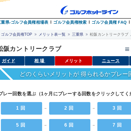
三重県-ゴルフ会員権相場表
ゴルフ会員権検索
ゴルフ会員権 FAQ
ゴルフ会員権TOP
メリット表一覧
三重県
松阪カントリークラブ 
松阪カントリークラブ
ガイド
相場
メリット
ニュース
どのくらいメリットが 得られるかプレー
プレー回数を選ぶ（1ヶ月にプレーする回数をクリックして
1回
－
2回
－
3回
5回
－
6回
－
7回