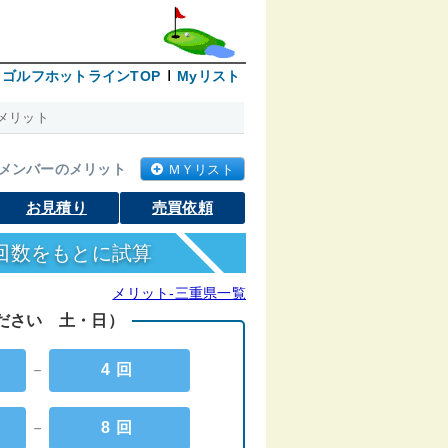
ゴルフホットラインTOP
Myリスト
メリット
メンバーのメリット
ＭＹリスト
お見積り
売買依頼
回数をもとに試算
メリット-三重県一覧
ください 土・日）
－
4回
－
8回