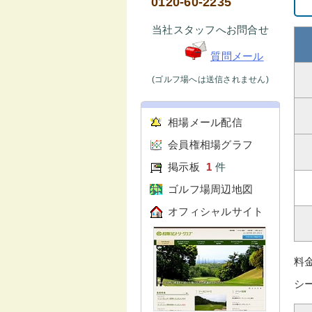
0120-60-2235
当社スタッフへお問合せ
質問メール
(ゴルフ場へは送信されません)
相場メール配信
会員権相場グラフ
掲示板
1
件
ゴルフ場周辺地図
オフィシャルサイト
料
シ