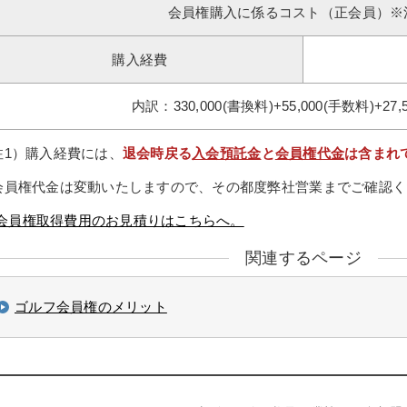
会員権購入に係るコスト（正会員）※
購入経費
内訳：330,000(書換料)+55,000(手数料)+27,
注1）購入経費には、
退会時戻る
入会預託金
と
会員権代金
は含まれ
会員権代金は変動いたしますので、その都度弊社営業までご確認く
会員権取得費用のお見積りはこちらへ。
関連するページ
ゴルフ会員権のメリット