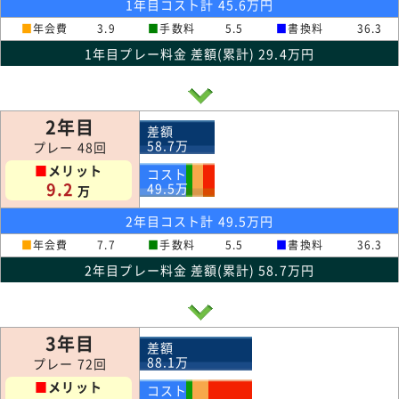
1年目コスト計 45.6万円
■
年会費
3.9
■
手数料
5.5
■
書換料
36.3
1年目プレー料金 差額(累計) 29.4万円
2年目
差額
58.7
万
プレー 48回
■
メリット
コスト
9.2
49.5
万
万
2年目コスト計 49.5万円
■
年会費
7.7
■
手数料
5.5
■
書換料
36.3
2年目プレー料金 差額(累計) 58.7万円
3年目
差額
88.1
万
プレー 72回
■
メリット
コスト