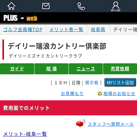
ゴルフ会員権TOP
メリット表一覧
岐阜県
デイリー
デイリー瑞浪カントリー倶楽部
デイリーミズナミカントリークラブ
ガイド
相 場
ニュース
売買依頼
[ １８Ｈ | 丘陵 |
掲示板
]
お見積もり
相場のお知らせ
費用面でのメリット
スタッフへ質問メール
メリット-岐阜一覧