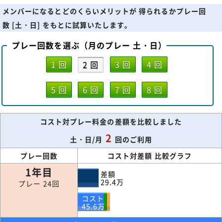
メンバーになるとどのくらいメリットが 得られるかプレー回
数 [土・日] をもとに試算いたします。
プレー回数を選ぶ（月のプレー 土・日）
1 回
2 回
3 回
4 回
5 回
6 回
7 回
8 回
コスト対プレー料金の差額を比較しました
2
土・日/月
回のご利用
プレー回数
コスト対差額 比較グラフ
1年目
差額
29.4
万
プレー 24回
コスト
45.6
万