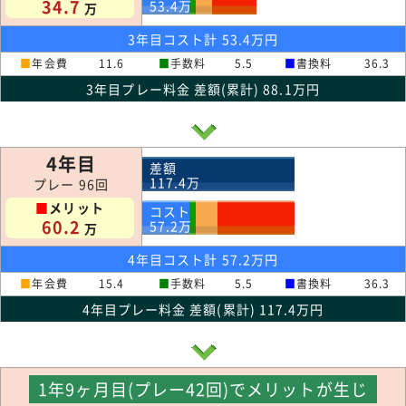
34.7
53.4
万
万
3年目コスト計 53.4万円
■
年会費
11.6
■
手数料
5.5
■
書換料
36.3
3年目プレー料金 差額(累計) 88.1万円
4年目
差額
117.4
万
プレー 96回
■
メリット
コスト
60.2
57.2
万
万
4年目コスト計 57.2万円
■
年会費
15.4
■
手数料
5.5
■
書換料
36.3
4年目プレー料金 差額(累計) 117.4万円
1年9ヶ月目(プレー42回)でメリットが生じ