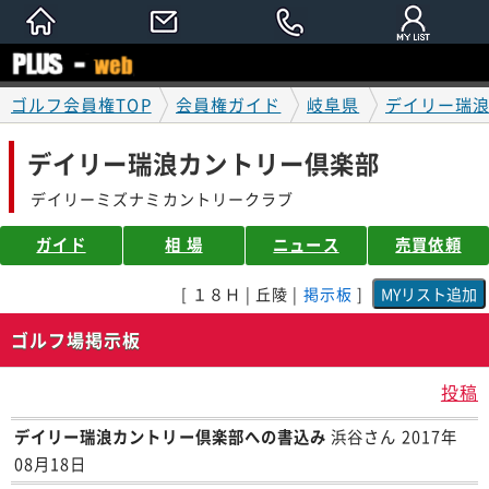
ゴルフ会員権TOP
会員権ガイド
岐阜県
デイリー瑞
デイリー瑞浪カントリー倶楽部
デイリーミズナミカントリークラブ
ガイド
相 場
ニュース
売買依頼
[ １８Ｈ | 丘陵 |
掲示板
]
ゴルフ場掲示板
投稿
デイリー瑞浪カントリー倶楽部への書込み
浜谷さん 2017年
08月18日