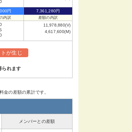
0
,000円
7,361,280円
の内訳
差額の内訳
0
11,978,880(V)
5
4,617,600(M)
0
ットが生じ
得られます
ー料金の差額の累計です。
メンバーとの差額