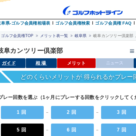
岐阜県-ゴルフ会員権相場表
ゴルフ会員権検索
ゴルフ会員権 FAQ
ゴルフ会員権TOP
メリット表一覧
岐阜県
岐阜カンツリー倶楽部 
岐阜カンツリー倶楽部
ガイド
相場
メリット
ニュース
どのくらいメリットが 得られるかプレー
プレー回数を選ぶ（1ヶ月にプレーする回数をクリックして
1回
－
2回
－
3回
5回
－
6回
－
7回