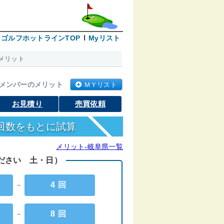
ゴルフホットラインTOP
Myリスト
メリット
メンバーのメリット
ＭＹリスト
お見積り
売買依頼
回数をもとに試算
メリット-岐阜県一覧
ください 土・日）
－
4回
－
8回