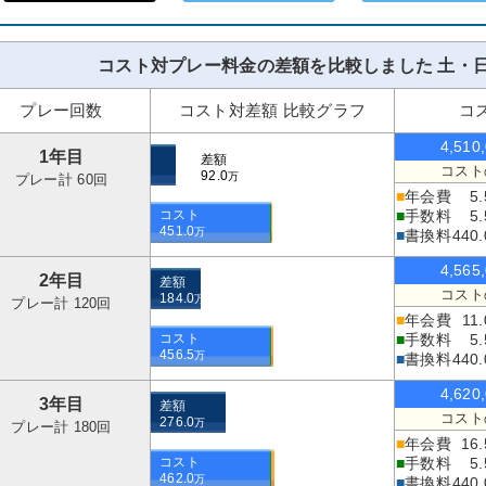
コスト対プレー料金の差額を比較しました 土・日
プレー回数
コスト対差額 比較グラフ
コ
4,510
1年目
差額
コスト
92.0
万
プレー計 60回
■
年会費
5.
コスト
■
手数料
5.
451.0
万
■
書換料
440.
4,565
2年目
差額
コスト
184.0
万
プレー計 120回
■
年会費
11.
コスト
■
手数料
5.
456.5
万
■
書換料
440.
4,620
3年目
差額
コスト
276.0
万
プレー計 180回
■
年会費
16.
コスト
■
手数料
5.
462.0
万
■
書換料
440.