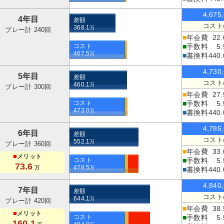
4,675
4年目
差額
コスト
368.1
万
プレー計 240回
■
年会費
22.
コスト
■
手数料
5.
467.5
万
■
書換料
440.
4,730
5年目
差額
コスト
460.1
万
プレー計 300回
■
年会費
27.
コスト
■
手数料
5.
473.0
万
■
書換料
440.
4,785
6年目
差額
コスト
552.1
万
プレー計 360回
■
年会費
33.
■
メリット
コスト
■
手数料
5.
73.6
478.5
万
万
■
書換料
440.
4,840
7年目
差額
コスト
644.1
万
プレー計 420回
■
年会費
38.
■
メリット
コスト
■
手数料
5.
160.1