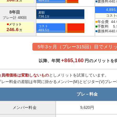
484.0
万
万
■
書換料
440.
4,895
8年目
差額
コスト
736.1
万
プレー計 480回
■
年会費
44.
■
メリット
コスト
■
手数料
5.
246.6
489.5
万
万
■
書換料
440.
5年3ヶ月（プレー315回）目でメリ
+865,160
以降、年間
円のメリットを
会員権価格は変動しないもの
としメリットを試算しています。
プレー料金の差額は年間に掛かるメンバー(M)とビジター(V)プレ
プレ－料金
メンバー料金
9,620円