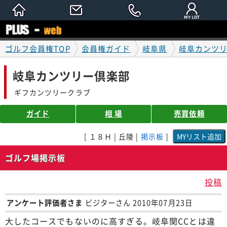
ゴルフ会員権TOP
会員権ガイド
岐阜県
岐阜カンツ
岐阜カンツリー倶楽部
ギフカンツリークラブ
ガイド
相 場
売買依頼
[ １８Ｈ | 丘陵 |
掲示板
]
ゴルフ場掲示板
投稿
アンケート評価者さま
ビジターさん 2010年07月23日
大したコースでもないのに高すぎる。岐阜関CCとは違