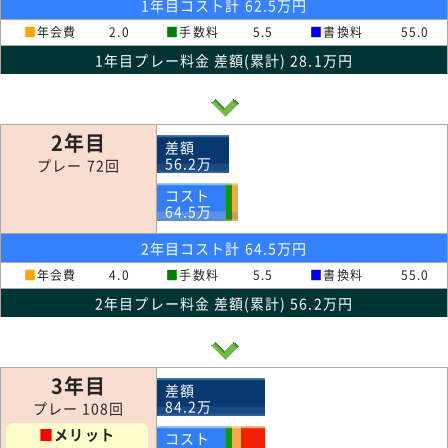
1年目コスト計 62.5万円
■
年会費
2.0
■
手数料
5.5
■
書換料
55.0
1年目プレー料金 差額(累計) 28.1万円
2年目
差額
56.2
万
プレー 72回
コスト
64.5
万
2年目コスト計 64.5万円
■
年会費
4.0
■
手数料
5.5
■
書換料
55.0
2年目プレー料金 差額(累計) 56.2万円
3年目
差額
84.2
万
プレー 108回
■
メリット
コスト