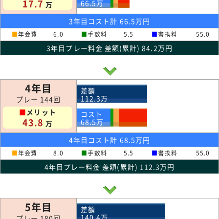
17.7
66.5
万
万
3年目コスト計 66.5万円
■
年会費
6.0
■
手数料
5.5
■
書換料
55.0
3年目プレー料金 差額(累計) 84.2万円
4年目
差額
112.3
万
プレー 144回
■
メリット
コスト
43.8
68.5
万
万
4年目コスト計 68.5万円
■
年会費
8.0
■
手数料
5.5
■
書換料
55.0
4年目プレー料金 差額(累計) 112.3万円
5年目
差額
140.4
万
プレー 180回