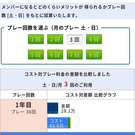
メンバーになるとどのくらいメリットが 得られるかプレー回
数 [土・日] をもとに試算いたします。
プレー回数を選ぶ（月のプレー 土・日）
1 回
2 回
3 回
4 回
5 回
6 回
7 回
8 回
コスト対プレー料金の差額を比較しました
3
土・日/月
回のご利用
プレー回数
コスト対差額 比較グラフ
1年目
差額
28.1
万
プレー 36回
コスト
62.5
万