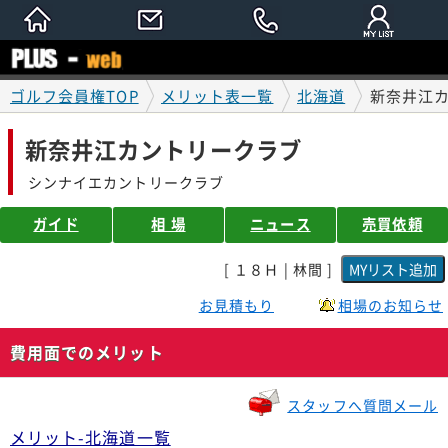
ゴルフ会員権TOP
メリット表一覧
北海道
新奈井江
新奈井江カントリークラブ
シンナイエカントリークラブ
ガイド
相 場
ニュース
売買依頼
[ １８Ｈ | 林間 ]
お見積もり
相場のお知らせ
費用面でのメリット
スタッフへ質問メール
メリット-北海道一覧