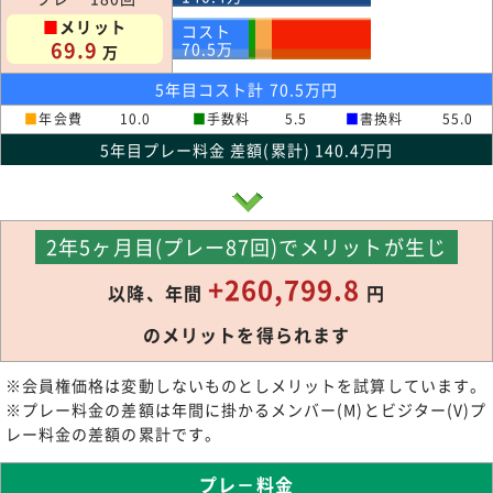
■
メリット
コスト
69.9
70.5
万
万
5年目コスト計 70.5万円
■
年会費
10.0
■
手数料
5.5
■
書換料
55.0
5年目プレー料金 差額(累計) 140.4万円
2年5ヶ月目(プレー87回)でメリットが生じ
+260,799.8
以降、年間
円
のメリットを得られます
※会員権価格は変動しないものとしメリットを試算しています。
※プレー料金の差額は年間に掛かるメンバー(M)とビジター(V)プ
レー料金の差額の累計です。
プレ－料金