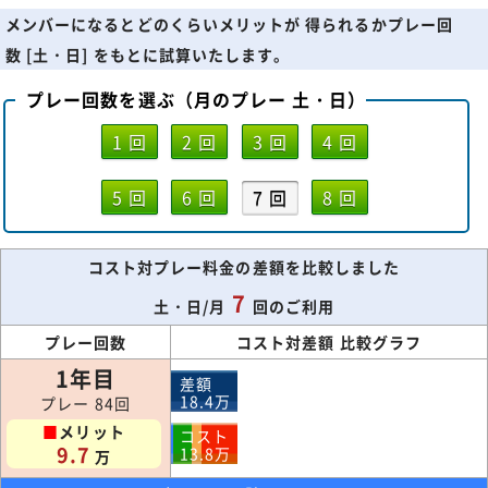
メンバーになるとどのくらいメリットが 得られるかプレー回
数 [土・日] をもとに試算いたします。
プレー回数を選ぶ（月のプレー 土・日）
1 回
2 回
3 回
4 回
5 回
6 回
7 回
8 回
コスト対プレー料金の差額を比較しました
7
土・日/月
回のご利用
プレー回数
コスト対差額 比較グラフ
1年目
差額
18.4
万
プレー 84回
■
メリット
コスト
9.7
13.8
万
万