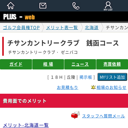
ゴルフ会員権TOP
メリット表一覧
北海道
チサンカ
チサンカントリークラブ 銭函コース
チサンカントリークラブ・ ゼニバコ
ガイド
相 場
ニュース
売買依頼
[ １８Ｈ | 丘陵 |
掲示板
]
お見積もり
相場のお知らせ
費用面でのメリット
スタッフへ質問メール
メリット-北海道一覧