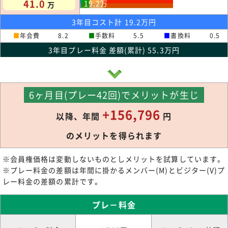
41.0
19.2
万
万
3年目コスト計 19.2万円
■
年会費
8.2
■
手数料
5.5
■
書換料
0.5
3年目プレー料金 差額(累計) 55.3万円
6ヶ月目(プレー42回)でメリットが生じ
+156,796
以降、年間
円
のメリットを得られます
※会員権価格は変動しないものとしメリットを試算しています。
※プレー料金の差額は年間に掛かるメンバー(M)とビジター(V)プ
レー料金の差額の累計です。
プレ－料金