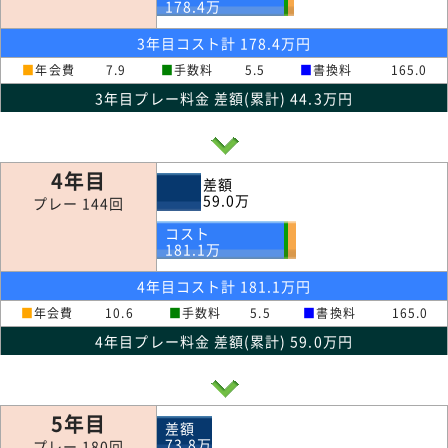
178.4
万
3年目コスト計 178.4万円
■
年会費
7.9
■
手数料
5.5
■
書換料
165.0
3年目プレー料金 差額(累計) 44.3万円
4年目
差額
59.0
万
プレー 144回
コスト
181.1
万
4年目コスト計 181.1万円
■
年会費
10.6
■
手数料
5.5
■
書換料
165.0
4年目プレー料金 差額(累計) 59.0万円
5年目
差額
73.8
万
プレー 180回