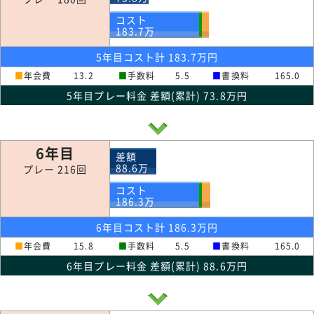
コスト
183.7
万
5年目コスト計 183.7万円
■
年会費
13.2
■
手数料
5.5
■
書換料
165.0
5年目プレー料金 差額(累計) 73.8万円
6年目
差額
88.6
万
プレー 216回
コスト
186.3
万
6年目コスト計 186.3万円
■
年会費
15.8
■
手数料
5.5
■
書換料
165.0
6年目プレー料金 差額(累計) 88.6万円