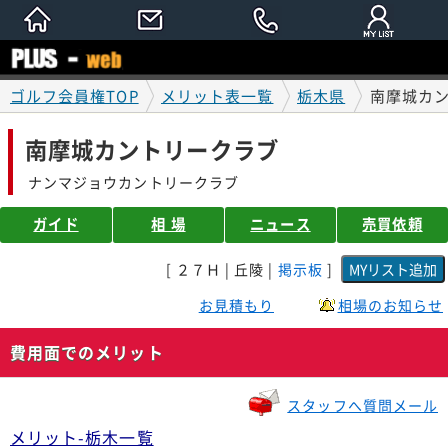
ゴルフ会員権TOP
メリット表一覧
栃木県
南摩城カ
南摩城カントリークラブ
ナンマジョウカントリークラブ
ガイド
相 場
ニュース
売買依頼
[ ２７Ｈ | 丘陵 |
掲示板
]
お見積もり
相場のお知らせ
費用面でのメリット
スタッフへ質問メール
メリット-栃木一覧