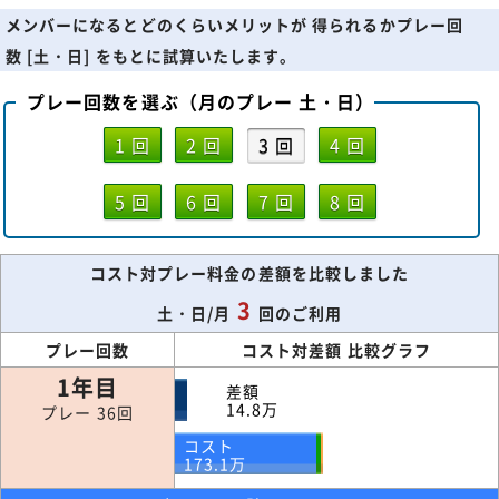
メンバーになるとどのくらいメリットが 得られるかプレー回
数 [土・日] をもとに試算いたします。
プレー回数を選ぶ（月のプレー 土・日）
1 回
2 回
3 回
4 回
5 回
6 回
7 回
8 回
コスト対プレー料金の差額を比較しました
3
土・日/月
回のご利用
プレー回数
コスト対差額 比較グラフ
1年目
差額
14.8
万
プレー 36回
コスト
173.1
万