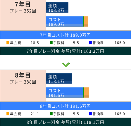
7年目
差額
103.3
万
プレー 252回
コスト
189.0
万
7年目コスト計 189.0万円
■
年会費
18.5
■
手数料
5.5
■
書換料
165.0
7年目プレー料金 差額(累計) 103.3万円
8年目
差額
118.1
万
プレー 288回
コスト
191.6
万
8年目コスト計 191.6万円
■
年会費
21.1
■
手数料
5.5
■
書換料
165.0
8年目プレー料金 差額(累計) 118.1万円