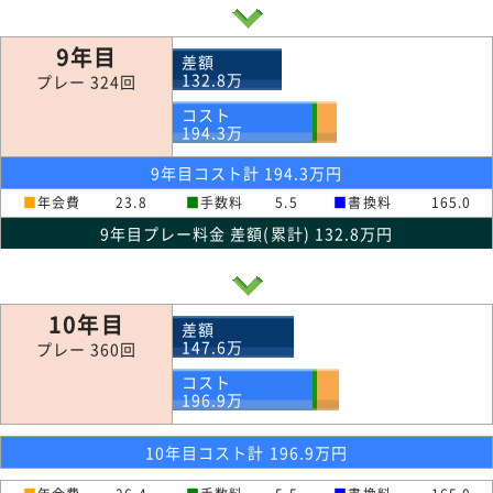
9年目
差額
132.8
万
プレー 324回
コスト
194.3
万
9年目コスト計 194.3万円
■
年会費
23.8
■
手数料
5.5
■
書換料
165.0
9年目プレー料金 差額(累計) 132.8万円
10年目
差額
147.6
万
プレー 360回
コスト
196.9
万
10年目コスト計 196.9万円