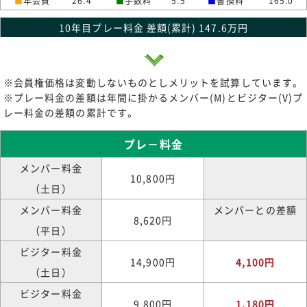
■
年会費
26.4
■
手数料
5.5
■
書換料
165.0
10年目プレー料金 差額(累計) 147.6万円
※会員権価格は変動しないものとしメリットを試算しています。
※プレー料金の差額は年間に掛かるメンバー(M)とビジター(V)プ
レー料金の差額の累計です。
プレ－料金
メンバー料金
10,800円
（土日）
メンバー料金
メンバーとの差額
8,620円
（平日）
ビジター料金
14,900円
4,100円
（土日）
ビジター料金
9,800円
1,180円