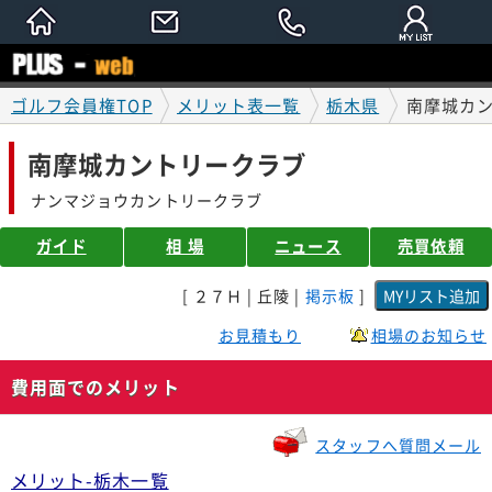
ゴルフ会員権TOP
メリット表一覧
栃木県
南摩城カ
南摩城カントリークラブ
ナンマジョウカントリークラブ
ガイド
相 場
ニュース
売買依頼
[ ２７Ｈ | 丘陵 |
掲示板
]
お見積もり
相場のお知らせ
費用面でのメリット
スタッフへ質問メール
メリット-栃木一覧