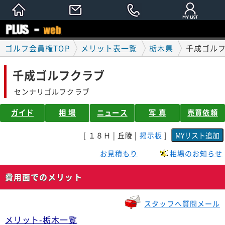
ゴルフ会員権TOP
メリット表一覧
栃木県
千成ゴル
千成ゴルフクラブ
センナリゴルフクラブ
ガイド
相 場
ニュース
写 真
売買依頼
[ １８Ｈ | 丘陵 |
掲示板
]
お見積もり
相場のお知らせ
費用面でのメリット
スタッフへ質問メール
メリット-栃木一覧