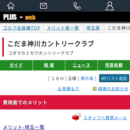
ゴルフ会員権TOP
メリット表一覧
埼玉県
こだま神
こだま神川カントリークラブ
コダマカミカワカントリークラブ
ガイド
相 場
ニュース
売買依頼
[ １８Ｈ | 丘陵 |
掲示板
]
お見積もり
相場のお知らせ
費用面でのメリット
スタッフへ質問メール
メリット-埼玉一覧