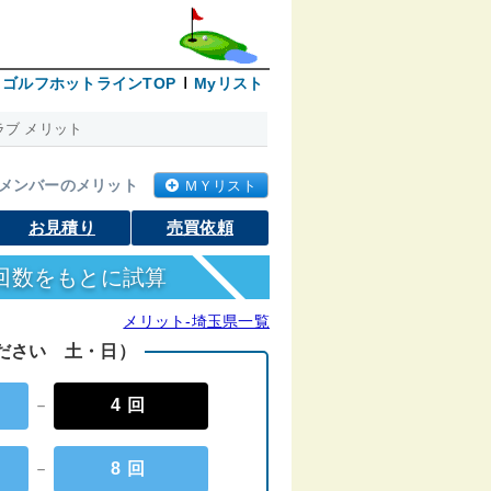
ゴルフホットラインTOP
Myリスト
ブ メリット
メンバーのメリット
ＭＹリスト
お見積り
売買依頼
回数をもとに試算
メリット-埼玉県一覧
ください 土・日）
－
4回
－
8回