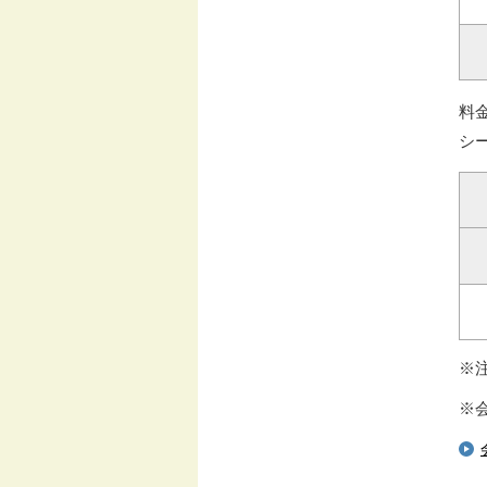
料
シ
※
※