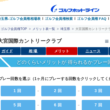
埼玉県-ゴルフ会員権相場表
ゴルフ会員権検索
ゴルフ会員権 FAQ
ゴルフ会員権TOP
メリット表一覧
埼玉県
大宮国際カントリークラ
大宮国際カントリークラブ
ガイド
相場
メリット
ニュース
どのくらいメリットが 得られるかプレー
プレー回数を選ぶ（1ヶ月にプレーする回数をクリックして
1回
－
2回
－
3回
5回
－
6回
－
7回