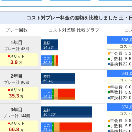
コスト対プレー料金の差額を比較しました 土・日
プレー回数
コスト対差額 比較グラフ
コ
308,
1年目
差額
コスト
34.7
万
プレー計 48回
■
年会費
3.3
■
メリット
コスト
■
手数料
5.5
3.9
30.8
万
万
■
書換料
22.0
341,
2年目
差額
コスト
69.4
万
プレー計 96回
■
年会費
6.6
■
メリット
コスト
■
手数料
5.5
35.3
34.1
万
万
■
書換料
22.0
374,
3年目
差額
コスト
104.2
万
プレー計 144回
■
年会費
9.9
■
メリット
コスト
■
手数料
5.5
66.8
37.4
万
万
■
書換料
22.0