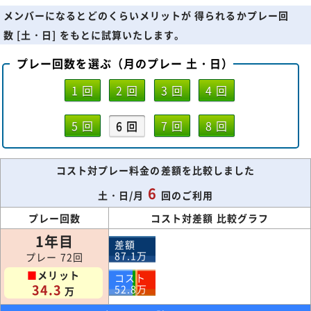
メンバーになるとどのくらいメリットが 得られるかプレー回
数 [土・日] をもとに試算いたします。
プレー回数を選ぶ（月のプレー 土・日）
1 回
2 回
3 回
4 回
5 回
6 回
7 回
8 回
コスト対プレー料金の差額を比較しました
6
土・日/月
回のご利用
プレー回数
コスト対差額 比較グラフ
1年目
差額
87.1
万
プレー 72回
■
メリット
コスト
34.3
52.8
万
万