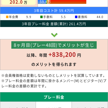
202.0
59.4
万
万
3年目コスト計 59.4万円
■
年会費
9.9
■
手数料
5.5
■
書換料
44.0
3年目プレー料金 差額(累計) 261.4万円
8ヶ月目(プレー48回)でメリットが生じ
+838,200
以降、年間
円
のメリットを得られます
※会員権価格は変動しないものとしメリットを試算しています。
※プレー料金の差額は年間に掛かるメンバー(M)とビジター(V)プ
レー料金の差額の累計です。
プレ－料金