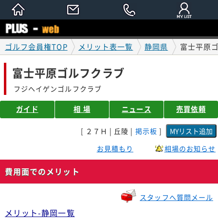
ゴルフ会員権TOP
メリット表一覧
静岡県
富士平原
富士平原ゴルフクラブ
フジヘイゲンゴルフクラブ
ガイド
相 場
ニュース
売買依頼
[ ２７Ｈ | 丘陵 |
掲示板
]
お見積もり
相場のお知らせ
費用面でのメリット
スタッフへ質問メール
メリット-静岡一覧