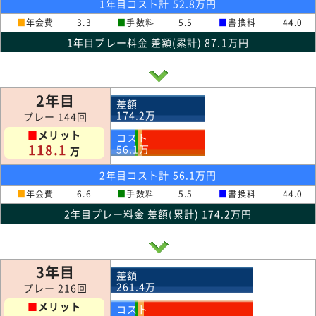
1年目コスト計 52.8万円
■
年会費
3.3
■
手数料
5.5
■
書換料
44.0
1年目プレー料金 差額(累計) 87.1万円
2年目
差額
174.2
万
プレー 144回
■
メリット
コスト
118.1
56.1
万
万
2年目コスト計 56.1万円
■
年会費
6.6
■
手数料
5.5
■
書換料
44.0
2年目プレー料金 差額(累計) 174.2万円
3年目
差額
261.4
万
プレー 216回
■
メリット
コスト