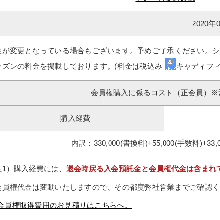
2020
金が変更となっている場合もございます。予めご了承ください。シ
ーズンの料金を掲載しております。(料金は税込み
キャディフィ
会員権購入に係るコスト（正会員）※
購入経費
内訳：330,000(書換料)+55,000(手数料)+33,
注1）購入経費には、
退会時戻る
入会預託金
と
会員権代金
は含まれ
会員権代金は変動いたしますので、その都度弊社営業までご確認く
会員権取得費用のお見積りはこちらへ。