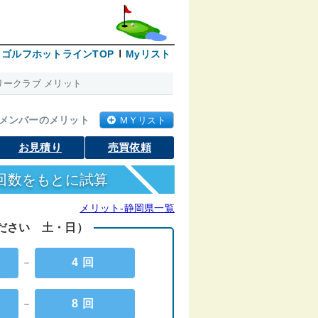
ゴルフホットラインTOP
Myリスト
ークラブ メリット
メンバーのメリット
ＭＹリスト
お見積り
売買依頼
回数をもとに試算
メリット-静岡県一覧
ください 土・日）
－
4回
－
8回