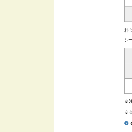
料
シ
※
※