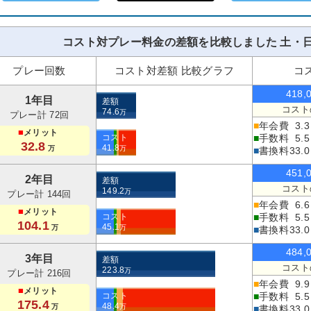
コスト対プレー料金の差額を比較しました 土・日
プレー回数
コスト対差額 比較グラフ
コ
418,
1年目
差額
コスト
74.6
万
プレー計 72回
■
年会費
3.3
■
メリット
コスト
■
手数料
5.5
32.8
41.8
万
万
■
書換料
33.0
451,
2年目
差額
コスト
149.2
万
プレー計 144回
■
年会費
6.6
■
メリット
コスト
■
手数料
5.5
104.1
45.1
万
万
■
書換料
33.0
484,
3年目
差額
コスト
223.8
万
プレー計 216回
■
年会費
9.9
■
メリット
コスト
■
手数料
5.5
175.4
48.4
万
万
■
書換料
33.0