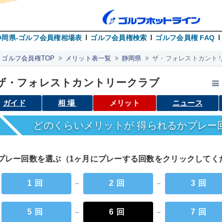
静岡県-ゴルフ会員権相場表
ゴルフ会員権検索
ゴルフ会員権 FAQ
ゴルフ会員権TOP
メリット表一覧
静岡県
ザ・フォレストカントリ
ザ・フォレストカントリークラブ
ガイド
相場
メリット
ニュース
どのくらいメリットが 得られるかプレー
プレー回数を選ぶ（1ヶ月にプレーする回数をクリックして
1回
－
2回
－
3回
5回
－
6回
－
7回