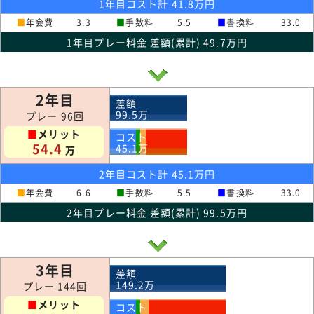
1年目コスト計 41.8万円
■
年会費
3.3
■
手数料
5.5
■
書換料
33.0
1年目プレー料金 差額(累計) 49.7万円
2年目
差額
99.5
万
プレー 96回
■
メリット
コスト
54.4
45.1
万
万
2年目コスト計 45.1万円
■
年会費
6.6
■
手数料
5.5
■
書換料
33.0
2年目プレー料金 差額(累計) 99.5万円
3年目
差額
149.2
万
プレー 144回
■
メリット
コスト