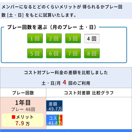
メンバーになるとどのくらいメリットが 得られるかプレー回
数 [土・日] をもとに試算いたします。
プレー回数を選ぶ（月のプレー 土・日）
1 回
2 回
3 回
4 回
5 回
6 回
7 回
8 回
コスト対プレー料金の差額を比較しました
4
土・日/月
回のご利用
プレー回数
コスト対差額 比較グラフ
1年目
差額
49.7
万
プレー 48回
■
メリット
コスト
7.9
41.8
万
万