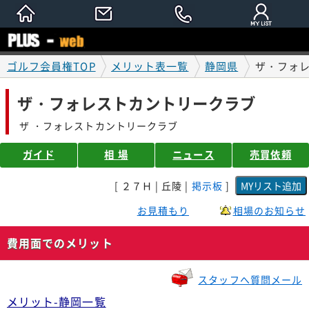
ゴルフ会員権TOP
メリット表一覧
静岡県
ザ・フォ
ザ・フォレストカントリークラブ
ザ ・フォレストカントリークラブ
ガイド
相 場
ニュース
売買依頼
[ ２７Ｈ | 丘陵 |
掲示板
]
お見積もり
相場のお知らせ
費用面でのメリット
スタッフへ質問メール
メリット-静岡一覧