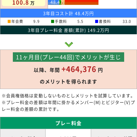
100.8
48.4
万
万
3年目コスト計 48.4万円
■
年会費
9.9
■
手数料
5.5
■
書換料
33.0
3年目プレー料金 差額(累計) 149.2万円
11ヶ月目(プレー44回)でメリットが生じ
+464,376
以降、年間
円
のメリットを得られます
※会員権価格は変動しないものとしメリットを試算しています。
※プレー料金の差額は年間に掛かるメンバー(M)とビジター(V)プ
レー料金の差額の累計です。
プレ－料金