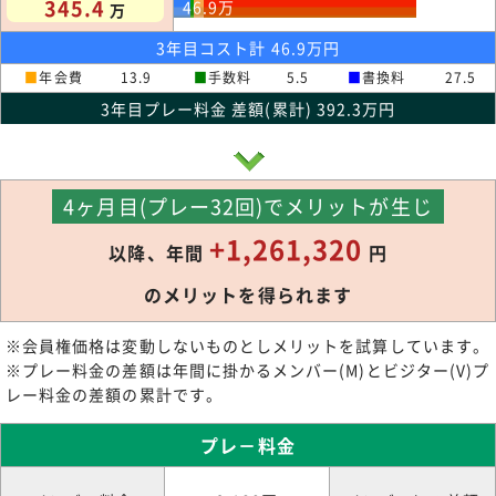
345.4
46.9
万
万
3年目コスト計 46.9万円
■
年会費
13.9
■
手数料
5.5
■
書換料
27.5
3年目プレー料金 差額(累計) 392.3万円
4ヶ月目(プレー32回)でメリットが生じ
+1,261,320
以降、年間
円
のメリットを得られます
※会員権価格は変動しないものとしメリットを試算しています。
※プレー料金の差額は年間に掛かるメンバー(M)とビジター(V)プ
レー料金の差額の累計です。
プレ－料金