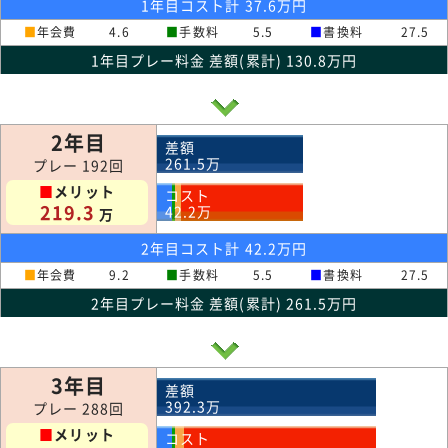
1年目コスト計 37.6万円
■
年会費
4.6
■
手数料
5.5
■
書換料
27.5
1年目プレー料金 差額(累計) 130.8万円
2年目
差額
261.5
万
プレー 192回
■
メリット
コスト
219.3
42.2
万
万
2年目コスト計 42.2万円
■
年会費
9.2
■
手数料
5.5
■
書換料
27.5
2年目プレー料金 差額(累計) 261.5万円
3年目
差額
392.3
万
プレー 288回
■
メリット
コスト