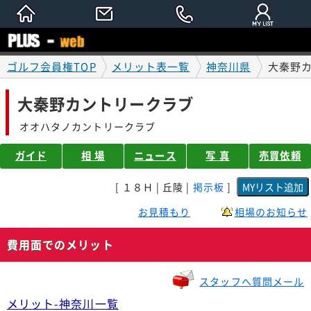
ゴルフ会員権TOP
メリット表一覧
神奈川県
大秦野
大秦野カントリークラブ
オオハタノカントリークラブ
ガイド
相 場
ニュース
写 真
売買依頼
[ １８Ｈ | 丘陵 |
掲示板
]
お見積もり
相場のお知らせ
費用面でのメリット
スタッフへ質問メール
メリット-神奈川一覧