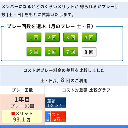
メンバーになるとどのくらいメリットが 得られるかプレー回
数 [土・日] をもとに試算いたします。
プレー回数を選ぶ（月のプレー 土・日）
1 回
2 回
3 回
4 回
5 回
6 回
7 回
8 回
コスト対プレー料金の差額を比較しました
8
土・日/月
回のご利用
プレー回数
コスト対差額 比較グラフ
1年目
差額
130.8
万
プレー 96回
■
メリット
コスト
93.1
37.6
万
万