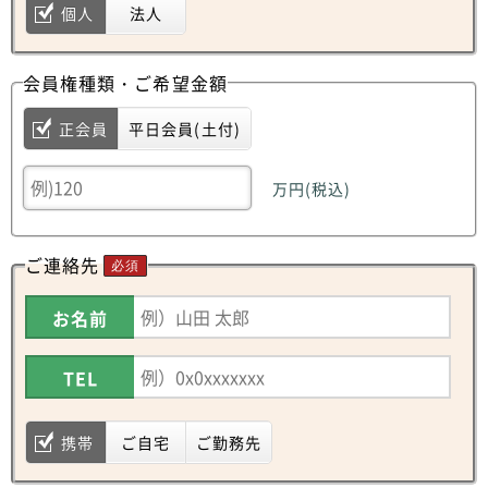
個人
法人
会員権種類・ご希望金額
正会員
平日会員(土付)
万円(税込)
ご連絡先
必須
お名前
TEL
携帯
ご自宅
ご勤務先