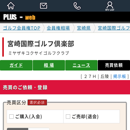
ゴルフ会員権TOP
会員権相場
宮崎県
宮崎国際ゴル
宮崎国際ゴルフ倶楽部
ミヤザキコクサイゴルフクラブ
ガイド
相 場
ニュース
売買依頼
[ ２７Ｈ | 丘陵 |
掲示板
]
売買のご依頼・登録
売買区分
選択必須
ご購入(入会)
ご売却(退会)