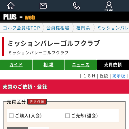
ゴルフ会員権TOP
会員権相場
福岡県
ミッションバ
ミッションバレーゴルフクラブ
ミッションバレーゴルフクラブ
ガイド
相 場
ニュース
売買依頼
[ １８Ｈ | 丘陵 |
掲示板
]
売買のご依頼・登録
売買区分
選択必須
ご購入(入会)
ご売却(退会)