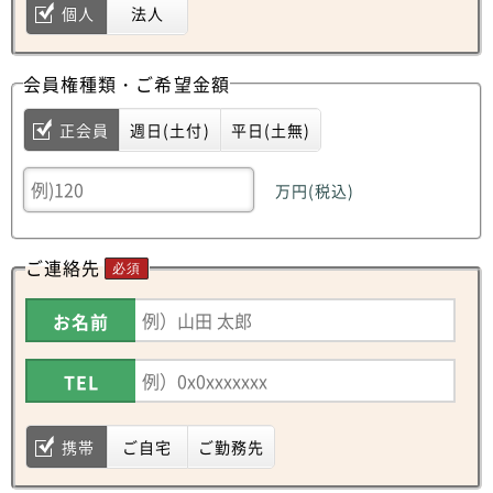
個人
法人
会員権種類・ご希望金額
正会員
週日(土付)
平日(土無)
万円(税込)
ご連絡先
必須
お名前
TEL
携帯
ご自宅
ご勤務先