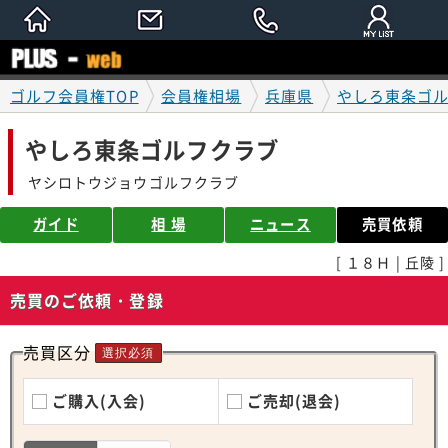
ゴルフ会員権TOP
会員権相場
兵庫県
やしろ東条ゴ
やしろ東条ゴルフクラブ
ヤシロトウジョウゴルフクラブ
ガイド
相 場
ニュース
売買依頼
[ １８Ｈ | 丘陵 ]
売買のご依頼・登録
売買区分
選択必須
ご購入(入会)
ご売却(退会)