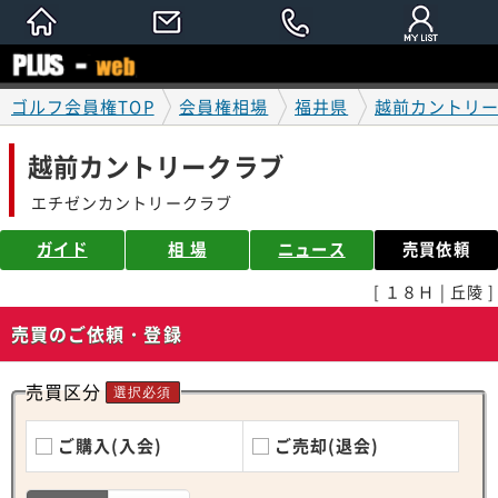
ゴルフ会員権TOP
会員権相場
福井県
越前カントリ
越前カントリークラブ
エチゼンカントリークラブ
ガイド
相 場
ニュース
売買依頼
[ １８Ｈ | 丘陵 ]
売買のご依頼・登録
売買区分
選択必須
ご購入(入会)
ご売却(退会)